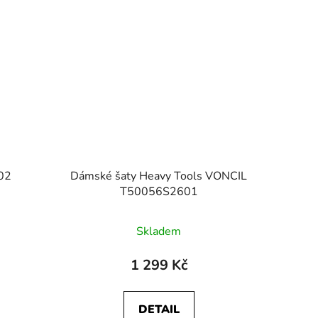
02
Dámské šaty Heavy Tools VONCIL
T50056S2601
Skladem
1 299 Kč
DETAIL