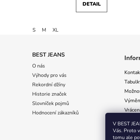
DETAIL
S
M
XL
Z
á
BEST JEANS
Infor
p
O nás
a
Kontak
Výhody pro vás
t
Tabulky
í
Rekordní džíny
Možnos
Historie značek
Výměna
Slovníček pojmů
Vrácení
Hodnocení zákazníků
Rekla
V BEST JEAN
Dárkov
Vás. Proto 
tomu ale po
Dostu