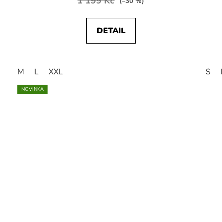
1 199 Kč
(–30 %)
DETAIL
M
L
XXL
S
NOVINKA