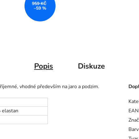
959 KČ
–59 %
Popis
Diskuze
říjemné, vhodné především na jaro a podzim.
Dopl
Kate
 elastan
EAN
Znač
Barv
Tvar