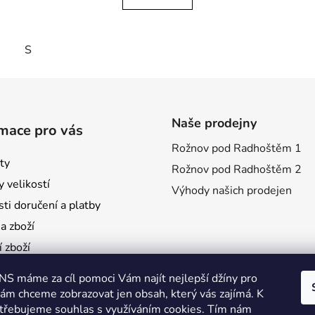
S
Naše prodejny
mace pro vás
Rožnov pod Radhoštěm 1
ty
Rožnov pod Radhoštěm 2
 velikostí
Výhody našich prodejen
ti doručení a platby
 zboží
 zboží
mace
S máme za cíl pomoci Vám najít nejlepší džíny pro
é poukazy
vám chceme zobrazovat jen obsah, který vás zajímá. K
třebujeme souhlas s využíváním cookies. Tím nám
pnost