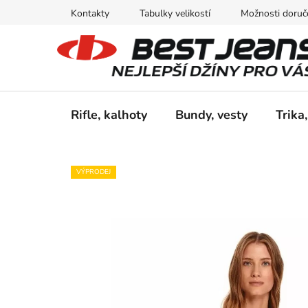
Přejít
Kontakty
Tabulky velikostí
Možnosti doruče
na
obsah
Rifle, kalhoty
Bundy, vesty
Trika,
VÝPRODEJ