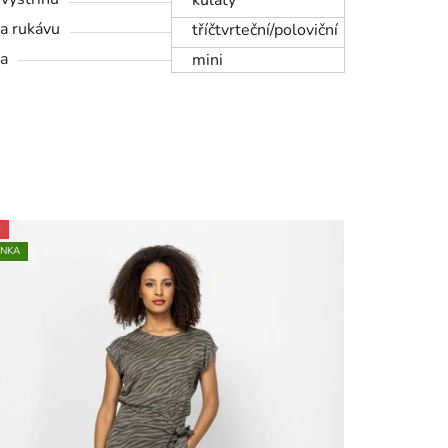
kulatý
a rukávu
tříčtvrteční/poloviční
a
mini
E
INKA