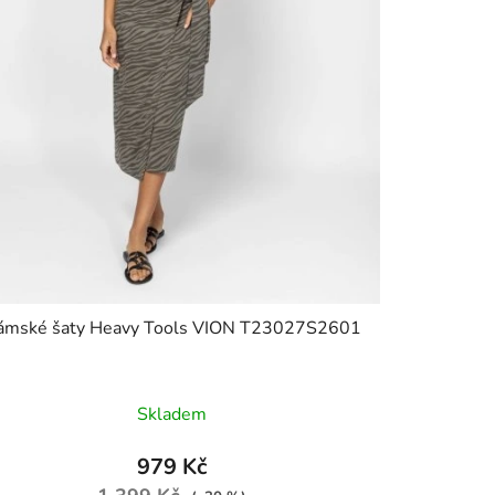
ámské šaty Heavy Tools VION T23027S2601
Skladem
979 Kč