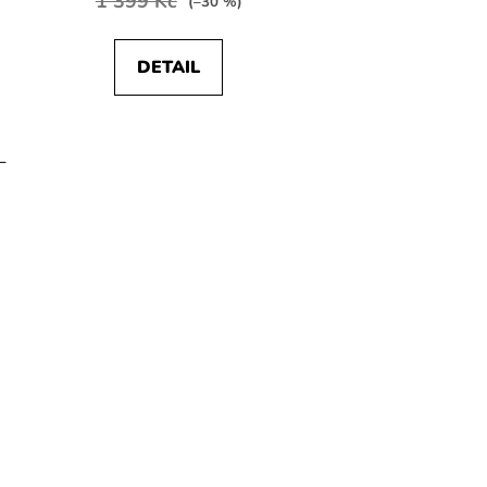
1 399 Kč
(–30 %)
DETAIL
L