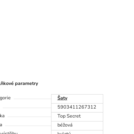
ňkové parametry
gorie
Šaty
5903411267312
ka
Top Secret
a
béžová
 výstřihu