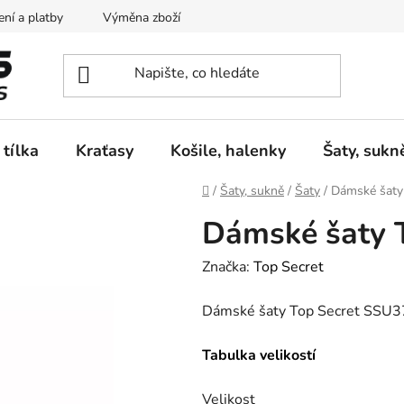
ní a platby
Výměna zboží
Vrácení zboží
Reklamace
 tílka
Kraťasy
Košile, halenky
Šaty, sukn
Domů
/
Šaty, sukně
/
Šaty
/
Dámské šaty
Dámské šaty 
Značka:
Top Secret
Dámské šaty Top Secret SSU
Tabulka velikostí
Velikost