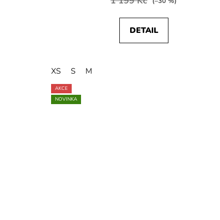
1 199 Kč
(–30 %)
DETAIL
XS
S
M
AKCE
NOVINKA