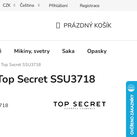
CZK
Čeština
Přihlášení
Registrace
Dárkové poukazy
Dostupnost
Obchodní podmínky
PRÁZDNÝ KOŠÍK
NÁKUPNÍ
KOŠÍK
ě
Mikiny, svetry
Saka
Opasky
Doplň
 Top Secret SSU3718
Top Secret SSU3718
3718