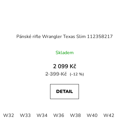
Pánské rifle Wrangler Texas Slim 112358217
Skladem
2 099 Kč
2 399 Kč
(–12 %)
DETAIL
W32
W33
W34
W36
W38
W40
W42