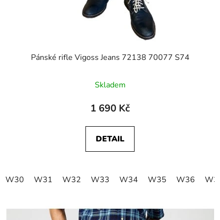
Pánské rifle Vigoss Jeans 72138 70077 S74
Skladem
1 690 Kč
DETAIL
W30
W31
W32
W33
W34
W35
W36
W3