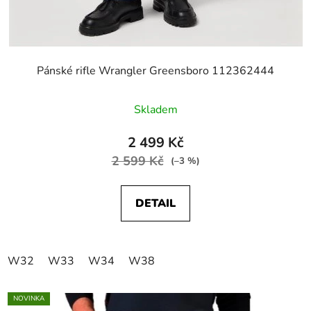
Pánské rifle Wrangler Greensboro 112362444
Skladem
2 499 Kč
2 599 Kč
(–3 %)
DETAIL
W32
W33
W34
W38
NOVINKA