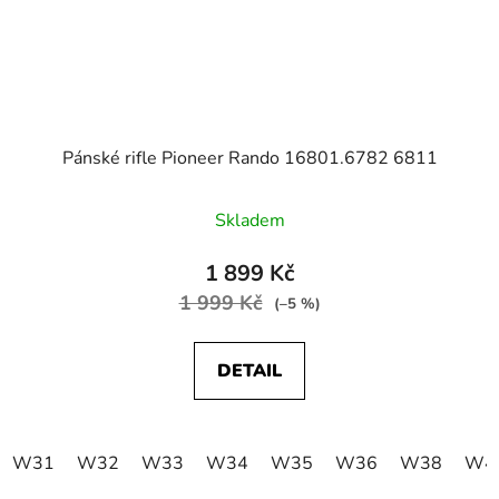
Pánské rifle Pioneer Rando 16801.6782 6811
Skladem
1 899 Kč
1 999 Kč
(–5 %)
DETAIL
W31
W32
W33
W34
W35
W36
W38
W4