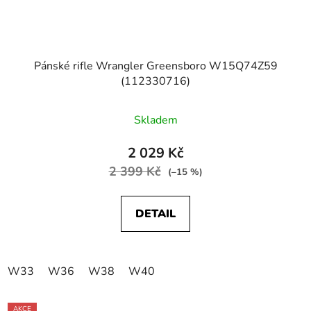
Pánské rifle Wrangler Greensboro W15Q74Z59
(112330716)
Skladem
2 029 Kč
2 399 Kč
(–15 %)
DETAIL
W33
W36
W38
W40
AKCE