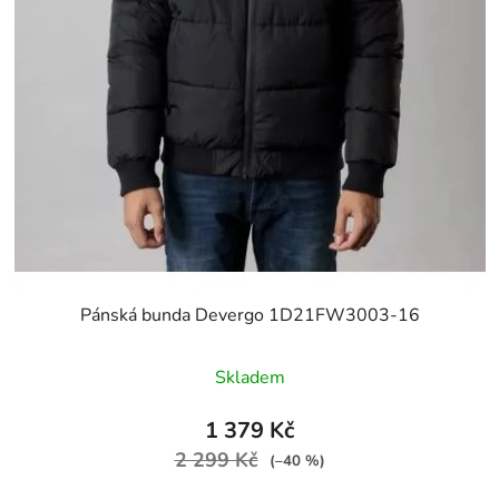
Pánská bunda Devergo 1D21FW3003-16
Skladem
1 379 Kč
2 299 Kč
(–40 %)