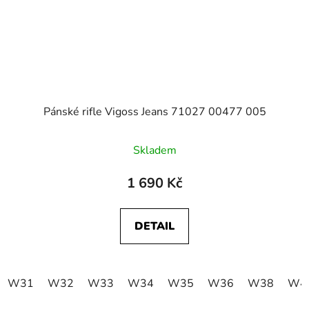
Pánské rifle Vigoss Jeans 71027 00477 005
Skladem
1 690 Kč
DETAIL
W31
W32
W33
W34
W35
W36
W38
W4