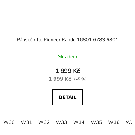
Pánské rifle Pioneer Rando 16801.6783 6801
Skladem
1 899 Kč
1 999 Kč
(–5 %)
DETAIL
W30
W31
W32
W33
W34
W35
W36
W3