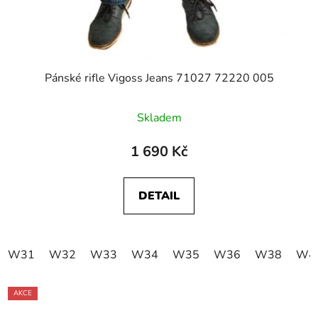
Pánské rifle Vigoss Jeans 71027 72220 005
Skladem
1 690 Kč
DETAIL
W31
W32
W33
W34
W35
W36
W38
W4
AKCE