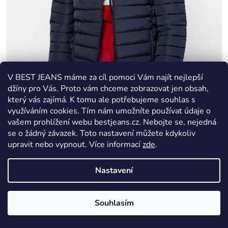
V BEST JEANS máme za cíl pomoci Vám najít nejlepší
džíny pro Vás. Proto vám chceme zobrazovat jen obsah,
který vás zajímá. K tomu ale potřebujeme souhlas s
využíváním cookies. Tím nám umožníte používat údaje o
vašem prohlížení webu bestjeans.cz. Nebojte se, nejedná
se o žádný závazek. Toto nastavení můžete kdykoliv
upravit nebo vypnout.
Více informací
zde
.
Pánská bunda Heavy Tools NACKW25
T33014W2505
Nastavení
Skladem
Souhlasím
1 679 Kč