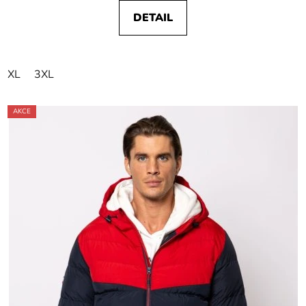
DETAIL
XL
3XL
AKCE