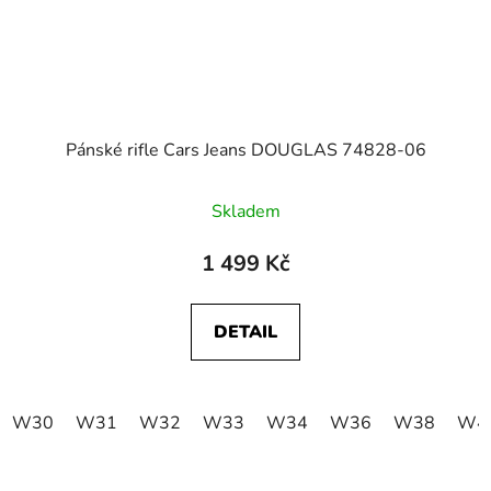
Pánské rifle Cars Jeans DOUGLAS 74828-06
Skladem
1 499 Kč
DETAIL
W30
W31
W32
W33
W34
W36
W38
W4