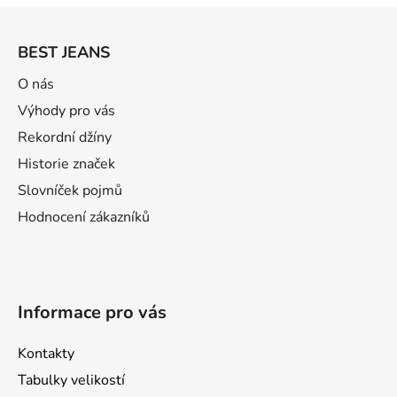
Z
á
BEST JEANS
p
a
O nás
t
Výhody pro vás
í
Rekordní džíny
Historie značek
Slovníček pojmů
Hodnocení zákazníků
Informace pro vás
Kontakty
Tabulky velikostí