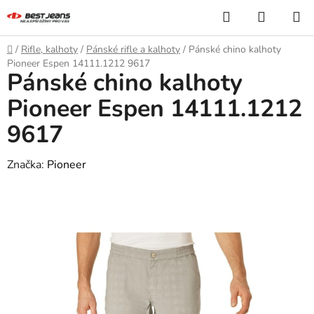
Přejít
Hledat
NÁKUP
na
KOŠÍK
obsah
Domů
/
Rifle, kalhoty
/
Pánské rifle a kalhoty
/
Pánské chino kalhoty
Pioneer Espen 14111.1212 9617
Pánské chino kalhoty
Pioneer Espen 14111.1212
9617
Značka:
Pioneer