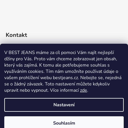
Kontakt
eshop
@
bestjeans.cz
V BEST JEANS máme za cíl pomoci Vám najít nejlepší
džíny pro Vás. Proto vám chceme zobrazovat jen obsah,
+420 771 200 468
který vás zajímá. K tomu ale potřebujeme souhlas s
využíváním cookies. Tím nám umožníte používat údaje o
+420 771 200 468
vašem prohlížení webu bestjeans.cz. Nebojte se, nejedná
se o žádný závazek. Toto nastavení můžete kdykoliv
upravit nebo vypnout.
Více informací
zde
.
Nastavení
Vytvořil Shoptet
Souhlasím
Copyright 2026
BEST JEANS
. Všechna práva vyhrazena.