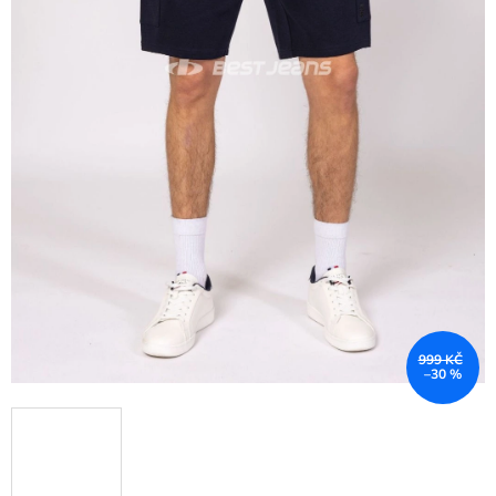
999 KČ
–30 %