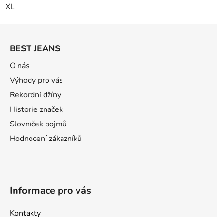
XL
Z
á
BEST JEANS
p
a
O nás
t
Výhody pro vás
í
Rekordní džíny
Historie značek
Slovníček pojmů
Hodnocení zákazníků
Informace pro vás
Kontakty