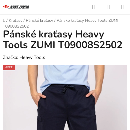
Přejít
Hledat
NÁKUP
na
KOŠÍK
obsah
Domů
/
Kraťasy
/
Pánské kraťasy
/
Pánské kraťasy Heavy Tools ZUMI
T09008S2502
Pánské kraťasy Heavy
Tools ZUMI T09008S2502
Značka:
Heavy Tools
AKCE