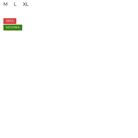
M
L
XL
AKCE
NOVINKA