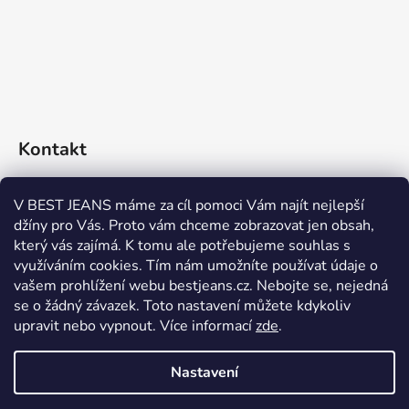
Kontakt
eshop
@
bestjeans.cz
V BEST JEANS máme za cíl pomoci Vám najít nejlepší
džíny pro Vás. Proto vám chceme zobrazovat jen obsah,
+420 771 200 468
který vás zajímá. K tomu ale potřebujeme souhlas s
využíváním cookies. Tím nám umožníte používat údaje o
+420 771 200 468
vašem prohlížení webu bestjeans.cz. Nebojte se, nejedná
se o žádný závazek. Toto nastavení můžete kdykoliv
upravit nebo vypnout.
Více informací
zde
.
Nastavení