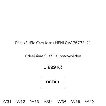
Pánské rifle Cars Jeans HENLOW 76738-21
Odesíláme 5. až 14. pracovní den
1 699 Kč
DETAIL
W31
W32
W33
W34
W36
W38
W40