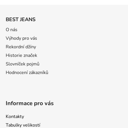
Z
á
BEST JEANS
p
a
O nás
t
Výhody pro vás
í
Rekordní džíny
Historie značek
Slovníček pojmů
Hodnocení zákazníků
Informace pro vás
Kontakty
Tabulky velikostí