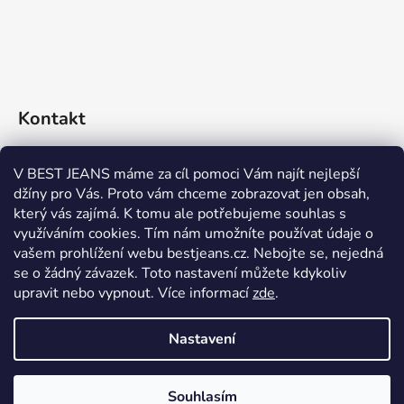
Kontakt
eshop
@
bestjeans.cz
V BEST JEANS máme za cíl pomoci Vám najít nejlepší
džíny pro Vás. Proto vám chceme zobrazovat jen obsah,
+420 771 200 468
který vás zajímá. K tomu ale potřebujeme souhlas s
využíváním cookies. Tím nám umožníte používat údaje o
+420 771 200 468
vašem prohlížení webu bestjeans.cz. Nebojte se, nejedná
se o žádný závazek. Toto nastavení můžete kdykoliv
upravit nebo vypnout.
Více informací
zde
.
Nastavení
Vytvořil Shoptet
Souhlasím
Copyright 2026
BEST JEANS
. Všechna práva vyhrazena.