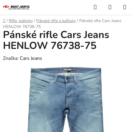
Přejít
Hledat
NÁKUP
na
KOŠÍK
obsah
Domů
/
Rifle, kalhoty
/
Pánské rifle a kalhoty
/
Pánské rifle Cars Jeans
HENLOW 76738-75
Pánské rifle Cars Jeans
HENLOW 76738-75
Značka:
Cars Jeans