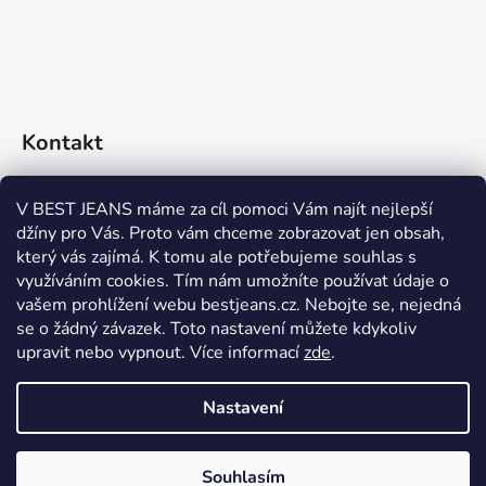
Kontakt
eshop
@
bestjeans.cz
V BEST JEANS máme za cíl pomoci Vám najít nejlepší
džíny pro Vás. Proto vám chceme zobrazovat jen obsah,
+420 771 200 468
který vás zajímá. K tomu ale potřebujeme souhlas s
využíváním cookies. Tím nám umožníte používat údaje o
+420 771 200 468
vašem prohlížení webu bestjeans.cz. Nebojte se, nejedná
se o žádný závazek. Toto nastavení můžete kdykoliv
upravit nebo vypnout.
Více informací
zde
.
Nastavení
Vytvořil Shoptet
Souhlasím
Copyright 2026
BEST JEANS
. Všechna práva vyhrazena.