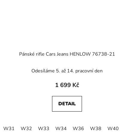
Pánské rifle Cars Jeans HENLOW 76738-21
Odesíláme 5. až 14. pracovní den
1 699 Kč
DETAIL
W31
W32
W33
W34
W36
W38
W40