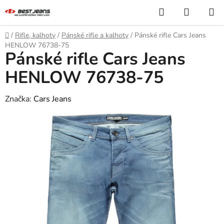
Přejít
Hledat
NÁKUP
na
KOŠÍK
obsah
Domů
/
Rifle, kalhoty
/
Pánské rifle a kalhoty
/
Pánské rifle Cars Jeans
HENLOW 76738-75
Pánské rifle Cars Jeans
HENLOW 76738-75
Značka:
Cars Jeans