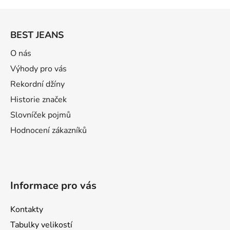
Z
á
BEST JEANS
p
a
O nás
t
Výhody pro vás
í
Rekordní džíny
Historie značek
Slovníček pojmů
Hodnocení zákazníků
Informace pro vás
Kontakty
Tabulky velikostí