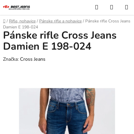
Prejsť
Hľadať
NÁKUP
na
KOŠÍK
obsah
Domov
/
Rifle, nohavice
/
Pánske rifle a nohavice
/
Pánske rifle Cross Jeans
Damien E 198-024
Pánske rifle Cross Jeans
Damien E 198-024
Značka:
Cross Jeans