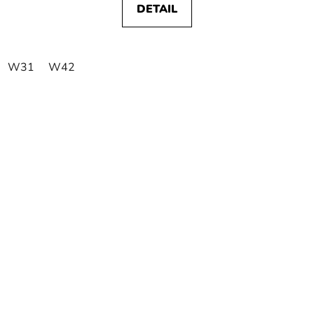
DETAIL
W31
W42