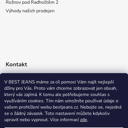
Rožnov pod Radhoštěm 2
Výhody našich prodejen
Kontakt
eshop
@
bestjeans.cz
V BEST JEANS máme za cíl pomoci Vám najít nejlepší
džíny pro Vás. Proto vám chceme zobrazovat jen obsah,
+420 771 200 468
který vás zajímá. K tomu ale potřebujeme souhlas s
využíváním cookies. Tím nám umožníte používat údaje o
+420 771 200 468
vašem prohlížení webu bestjeans.cz. Nebojte se, nejedná
se o žádný závazek. Toto nastavení můžete kdykoliv
upravit nebo vypnout.
Více informací
zde
.