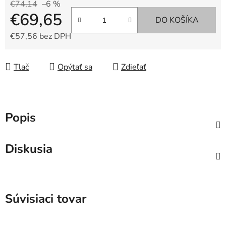
€74,14
–6 %
€69,65
DO KOŠÍKA
€57,56 bez DPH
Jednotková cena:
Tlač
Opýtať sa
Zdieľať
Popis
Diskusia
Súvisiaci tovar