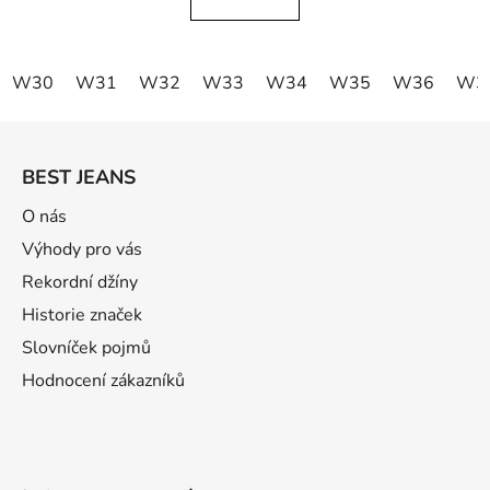
W30
W31
W32
W33
W34
W35
W36
W3
Z
á
BEST JEANS
p
ä
O nás
t
Výhody pro vás
i
Rekordní džíny
e
Historie značek
Slovníček pojmů
Hodnocení zákazníků