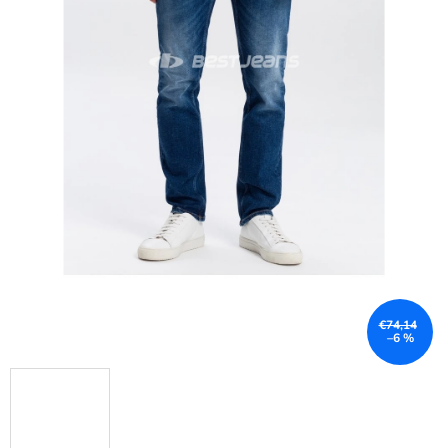
€74,14
–6 %