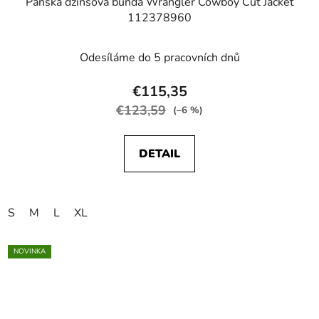
Pánska džínsová bunda Wrangler Cowboy Cut Jacket
112378960
Odesíláme do 5 pracovních dnů
€115,35
€123,59
(–6 %)
DETAIL
S
M
L
XL
NOVINKA