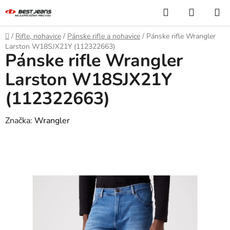
Prejsť
Hľadať
NÁKUP
na
KOŠÍK
obsah
Domov
/
Rifle, nohavice
/
Pánske rifle a nohavice
/
Pánske rifle Wrangler
Larston W18SJX21Y (112322663)
Pánske rifle Wrangler
Larston W18SJX21Y
(112322663)
Značka:
Wrangler