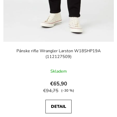
Pánske rifle Wrangler Larston W18SHP19A
(112127509)
Skladem
€65,90
€94,75
(–30 %)
DETAIL