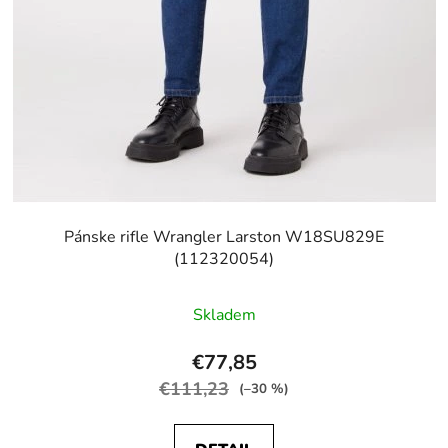
Pánske rifle Wrangler Larston W18SU829E
(112320054)
Skladem
€77,85
€111,23
(–30 %)