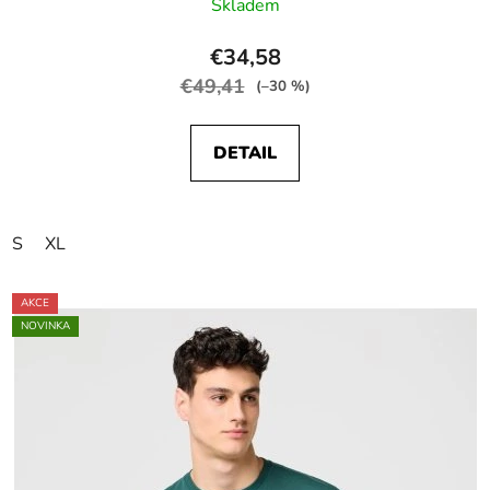
Skladem
€34,58
€49,41
(–30 %)
DETAIL
S
XL
AKCE
NOVINKA