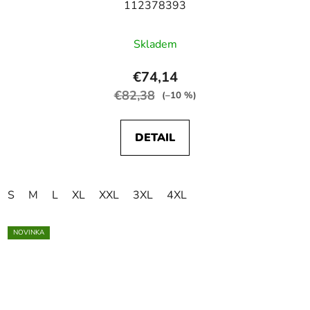
112378393
Skladem
€74,14
€82,38
(–10 %)
DETAIL
S
M
L
XL
XXL
3XL
4XL
NOVINKA