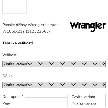
Pánske džínsy Wrangler Larston
W18SJX21Y (112322663)
Tabulka velikostí
Velikost
Délka
Dostupnosť
Zvoľte variant
Kód:
Zvoľte variant