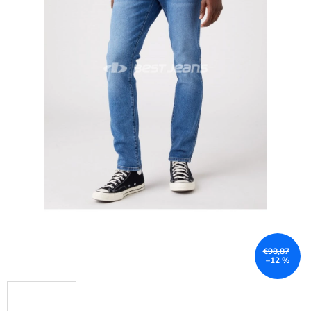
€98,87
–12 %