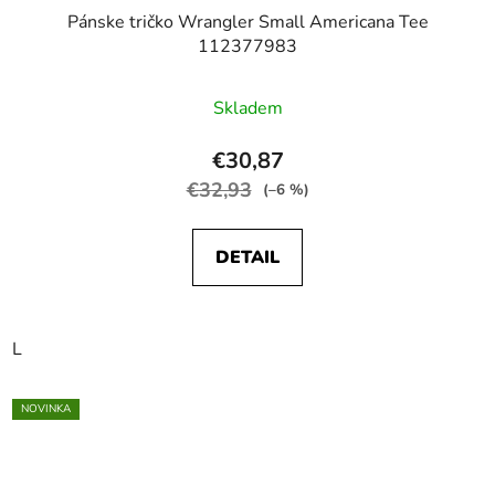
Pánske tričko Wrangler Small Americana Tee
112377983
Skladem
€30,87
€32,93
(–6 %)
DETAIL
L
NOVINKA