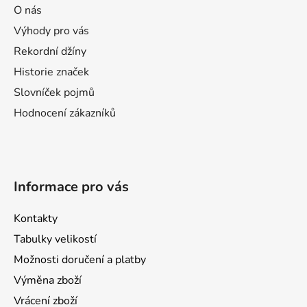
a
a
O nás
c
t
í
Výhody pro vás
p
í
Rekordní džíny
r
Historie značek
v
k
Slovníček pojmů
y
Hodnocení zákazníků
v
ý
p
i
s
Informace pro vás
u
Kontakty
Tabulky velikostí
Možnosti doručení a platby
Výměna zboží
Vrácení zboží