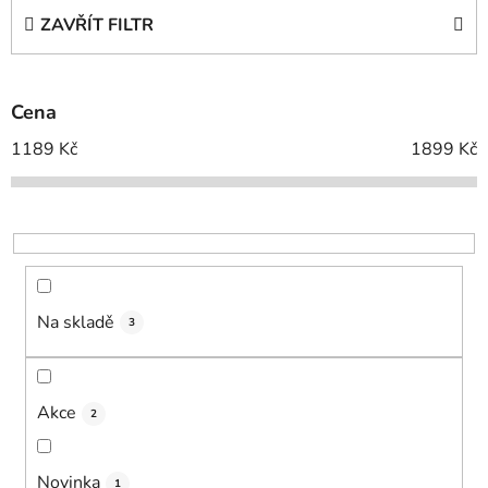
e
ZAVŘÍT FILTR
n
í
p
Cena
r
o
1189
Kč
1899
Kč
d
u
k
t
ů
Na skladě
3
Akce
2
Novinka
1