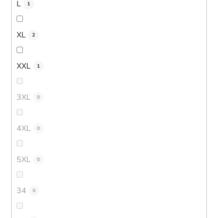
L
1
XL
2
XXL
1
3XL
0
4XL
0
5XL
0
34
0