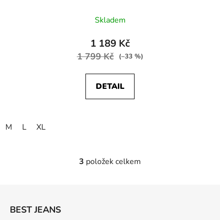
Skladem
1 189 Kč
1 799 Kč
(–33 %)
DETAIL
M
L
XL
3
položek celkem
O
v
l
Z
á
á
d
BEST JEANS
p