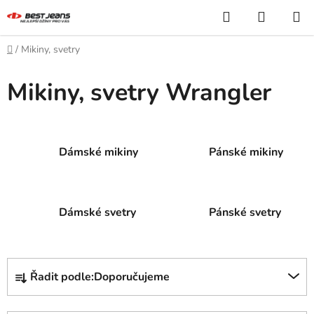
Přejít
Hledat
NÁKUP
na
KOŠÍK
obsah
Domů
/
Mikiny, svetry
Mikiny, svetry Wrangler
Dámské mikiny
Pánské mikiny
Dámské svetry
Pánské svetry
Ř
Řadit podle:
Doporučujeme
a
z