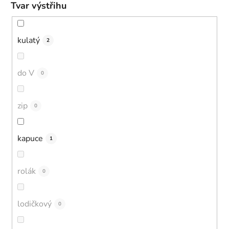
Tvar výstřihu
kulatý
2
do V
0
zip
0
kapuce
1
rolák
0
lodičkový
0