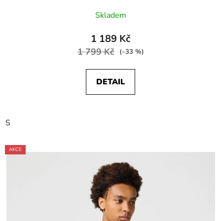
Skladem
1 189 Kč
1 799 Kč
(–33 %)
DETAIL
S
AKCE