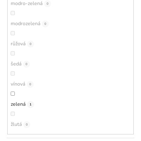
modro-zelená
0
modrozelená
0
růžová
0
šedá
0
vínová
0
zelená
1
žlutá
0