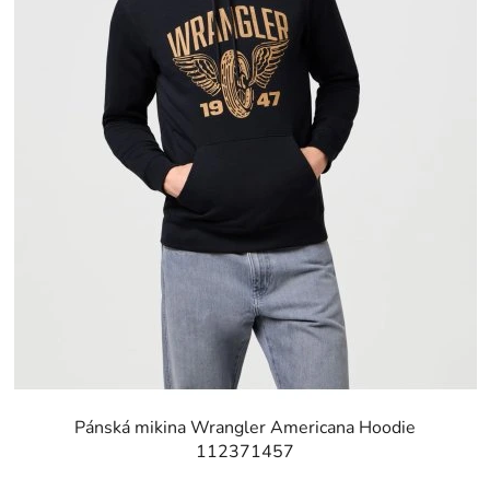
d
u
k
t
ů
Pánská mikina Wrangler Americana Hoodie
112371457