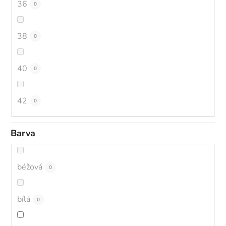
36
0
38
0
40
0
42
0
Barva
béžová
0
bílá
0