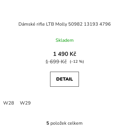
Dámské rifle LTB Molly 50982 13193 4796
Skladem
1 490 Kč
1 699 Kč
(–12 %)
DETAIL
W28
W29
5
položek celkem
O