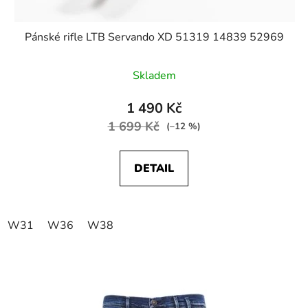
Pánské rifle LTB Servando XD 51319 14839 52969
Skladem
1 490 Kč
1 699 Kč
(–12 %)
DETAIL
W31
W36
W38