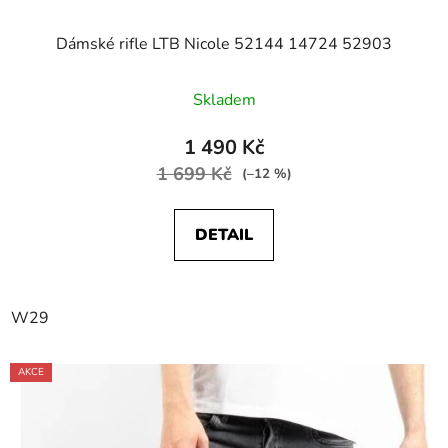
Dámské rifle LTB Nicole 52144 14724 52903
Skladem
1 490 Kč
1 699 Kč
(–12 %)
DETAIL
W29
AKCE