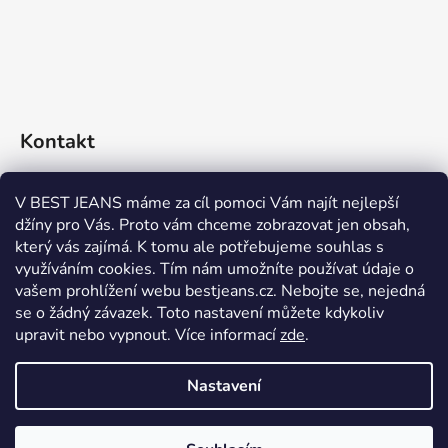
Kontakt
eshop
@
bestjeans.cz
V BEST JEANS máme za cíl pomoci Vám najít nejlepší
džíny pro Vás. Proto vám chceme zobrazovat jen obsah,
+420 771 200 468
který vás zajímá. K tomu ale potřebujeme souhlas s
využíváním cookies. Tím nám umožníte používat údaje o
+420 771 200 468
vašem prohlížení webu bestjeans.cz. Nebojte se, nejedná
se o žádný závazek. Toto nastavení můžete kdykoliv
upravit nebo vypnout.
Více informací
zde
.
Nastavení
Vytvořil Shoptet