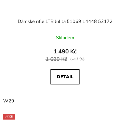
Dámské rifle LTB Julita 51069 14448 52172
Skladem
1 490 Kč
1 699 Kč
(–12 %)
DETAIL
W29
AKCE