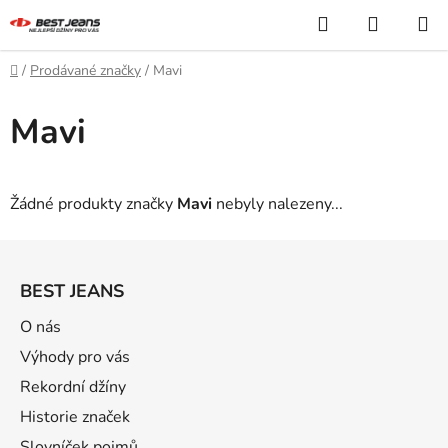
Přejít
Hledat
NÁKUP
na
KOŠÍK
obsah
Domů
/
Prodávané značky
/
Mavi
Mavi
Žádné produkty značky
Mavi
nebyly nalezeny...
Z
á
BEST JEANS
p
a
O nás
t
Výhody pro vás
í
Rekordní džíny
Historie značek
Slovníček pojmů