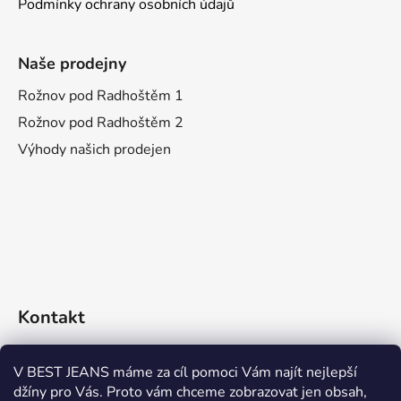
Podmínky ochrany osobních údajů
Naše prodejny
Rožnov pod Radhoštěm 1
Rožnov pod Radhoštěm 2
Výhody našich prodejen
Kontakt
eshop
@
bestjeans.cz
V BEST JEANS máme za cíl pomoci Vám najít nejlepší
džíny pro Vás. Proto vám chceme zobrazovat jen obsah,