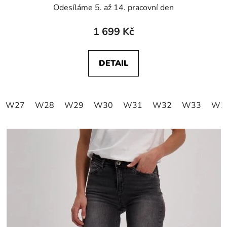
Odesíláme 5. až 14. pracovní den
1 699 Kč
DETAIL
W27
W28
W29
W30
W31
W32
W33
W3