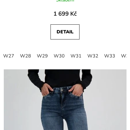
1 699 Kč
DETAIL
W27
W28
W29
W30
W31
W32
W33
W3