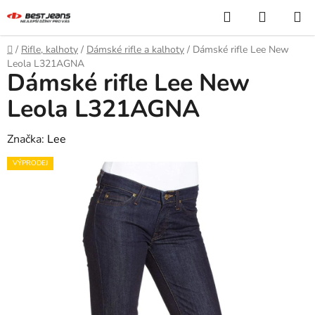
Přejít
Hledat
NÁKUP
na
KOŠÍK
obsah
Domů
/
Rifle, kalhoty
/
Dámské rifle a kalhoty
/
Dámské rifle Lee New
Leola L321AGNA
Dámské rifle Lee New
Leola L321AGNA
Značka:
Lee
VÝPRODEJ