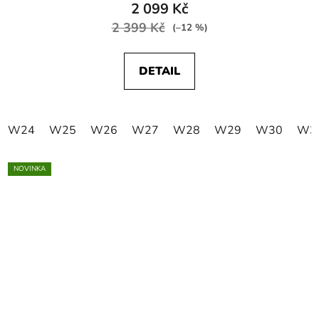
2 099 Kč
2 399 Kč
(–12 %)
DETAIL
W24
W25
W26
W27
W28
W29
W30
W3
NOVINKA