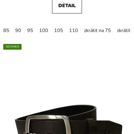
DETAIL
85
90
95
100
105
110
zkrátit na 75
zkrátit 
NOVINKA