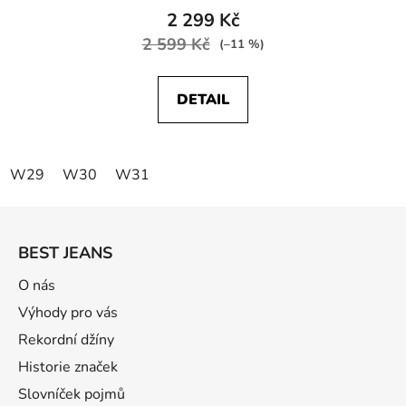
2 299 Kč
2 599 Kč
(–11 %)
DETAIL
W29
W30
W31
Z
á
BEST JEANS
p
a
O nás
t
Výhody pro vás
í
Rekordní džíny
Historie značek
Slovníček pojmů