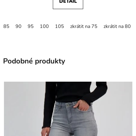
DETAIL
85
90
95
100
105
zkrátit na 75
zkrátit na 80
Podobné produkty