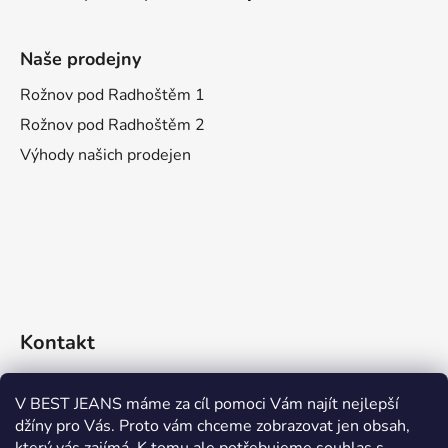
Naše prodejny
Rožnov pod Radhoštěm 1
Rožnov pod Radhoštěm 2
Výhody našich prodejen
Kontakt
eshop
@
bestjeans.cz
V BEST JEANS máme za cíl pomoci Vám najít nejlepší
džíny pro Vás. Proto vám chceme zobrazovat jen obsah,
+420 771 200 468