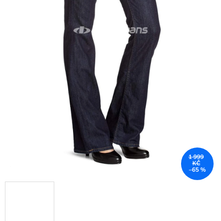
1 999
KČ
–65 %