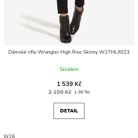
Dámské rifle Wrangler High Rise Skinny W27HLX023
Skladem
1 539 Kč
2 199 Kč
(–30 %)
DETAIL
W26