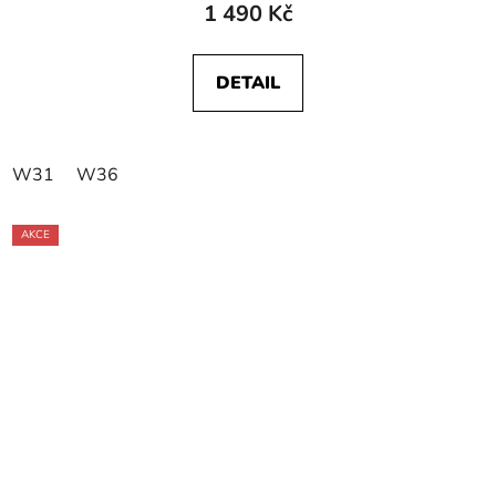
1 490 Kč
DETAIL
W31
W36
AKCE