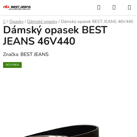
Přejít
Hledat
NÁKUP
na
KOŠÍK
obsah
Domů
/
Opasky
/
Dámské opasky
/
Dámský opasek BEST JEANS 46V440
Dámský opasek BEST
JEANS 46V440
Značka:
BEST JEANS
NOVINKA