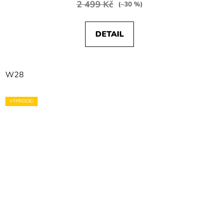
2 499 Kč
(–30 %)
DETAIL
W28
VÝPRODEJ