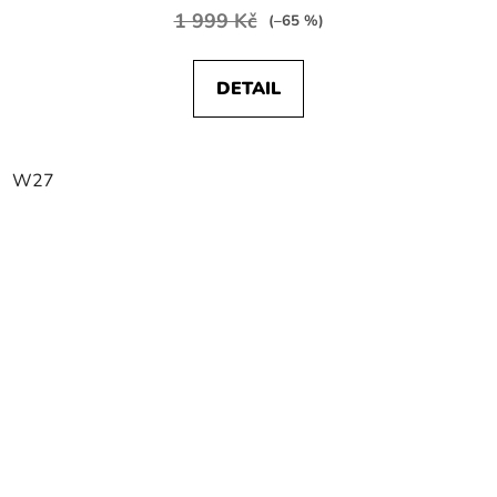
1 999 Kč
(–65 %)
DETAIL
W27