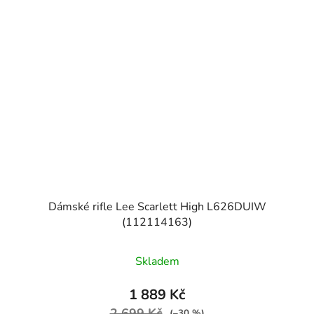
Dámské rifle Lee Scarlett High L626DUIW
(112114163)
Skladem
1 889 Kč
2 699 Kč
(–30 %)