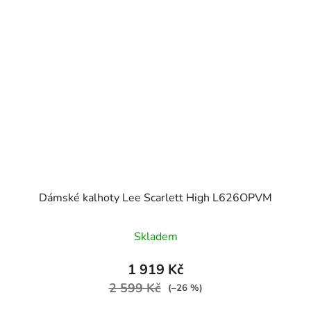
Dámské kalhoty Lee Scarlett High L626OPVM
Skladem
1 919 Kč
2 599 Kč
(–26 %)