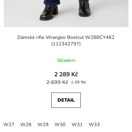
Dámské rifle Wrangler Bootcut W28BCY462
(112342797)
Skladem
2 289 Kč
2 699 Kč
(–15 %)
DETAIL
W27
W28
W29
W30
W31
W33