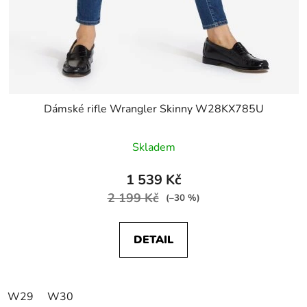
Dámské rifle Wrangler Skinny W28KX785U
Skladem
1 539 Kč
2 199 Kč
(–30 %)
DETAIL
W29
W30