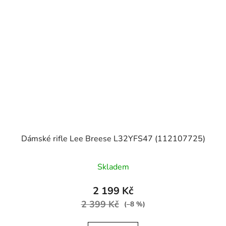
Dámské rifle Lee Breese L32YFS47 (112107725)
Skladem
2 199 Kč
2 399 Kč
(–8 %)