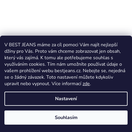
V BEST JEANS máme za cíl pomoci Vám najít nejlepší
džíny pro Vás. Proto vám chceme zobrazovat jen obsah,
který vás zajímá. K tomu ale potřebujeme souhlas s
využíváním cookies. Tím nám umožníte používat údaje o
vašem prohlížení webu bestjeans.cz. Nebojte se, nejedná
se o žádný závazek. Toto nastavení můžete kdykoliv
upravit nebo vypnout.
Více informací
zde
.
Nastavení
Dámské rifle Cross Jeans Rose N 487-077
Skladem
Souhlasím
1 490 Kč