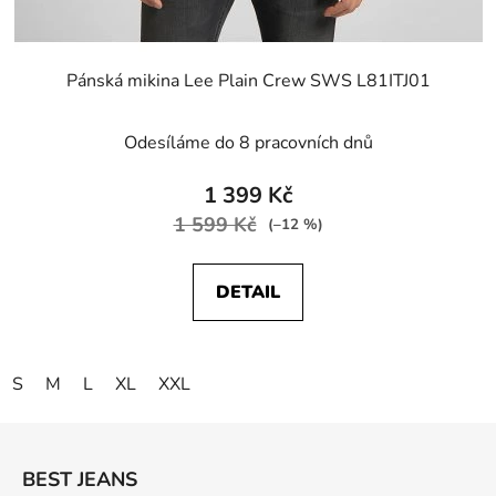
Pánská mikina Lee Plain Crew SWS L81ITJ01
Odesíláme do 8 pracovních dnů
1 399 Kč
1 599 Kč
(–12 %)
DETAIL
S
M
L
XL
XXL
Z
á
BEST JEANS
p