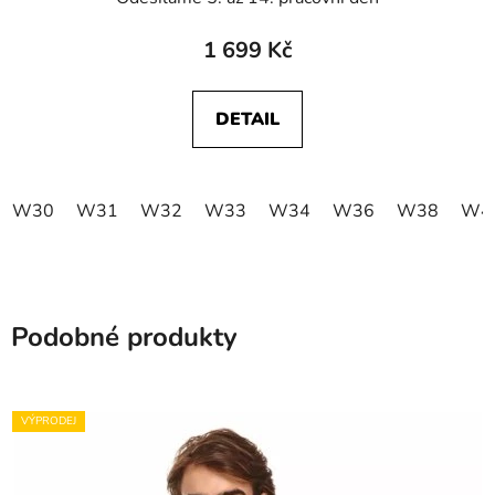
1 699 Kč
DETAIL
W30
W31
W32
W33
W34
W36
W38
W4
Podobné produkty
VÝPRODEJ