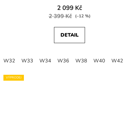
2 099 Kč
2 399 Kč
(–12 %)
DETAIL
W32
W33
W34
W36
W38
W40
W42
VÝPRODEJ