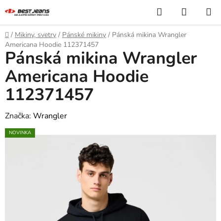
Přejít
Hledat
NÁKUP
na
KOŠÍK
obsah
Domů
/
Mikiny, svetry
/
Pánské mikiny
/
Pánská mikina Wrangler
Americana Hoodie 112371457
Pánská mikina Wrangler
Americana Hoodie
112371457
Značka:
Wrangler
NOVINKA