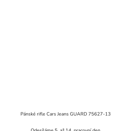
Pánské rifle Cars Jeans GUARD 75627-13
Odesíláme 5. až 14. pracovní den