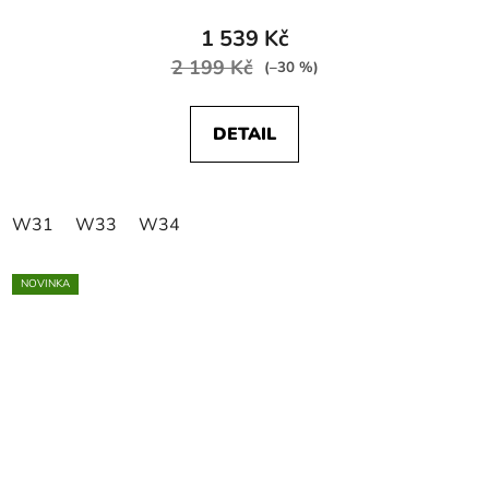
1 539 Kč
2 199 Kč
(–30 %)
DETAIL
W31
W33
W34
NOVINKA