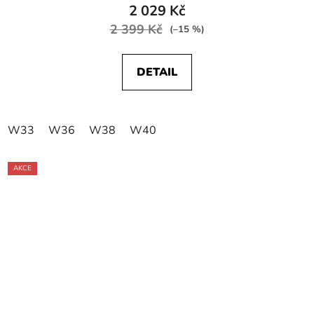
2 029 Kč
2 399 Kč
(–15 %)
DETAIL
W33
W36
W38
W40
AKCE