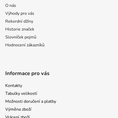
a
O nás
t
Výhody pro vás
í
Rekordní džíny
Historie značek
Slovníček pojmů
Hodnocení zákazníků
Informace pro vás
Kontakty
Tabulky velikostí
Možnosti doručení a platby
Výměna zboží
Vrácení zboží