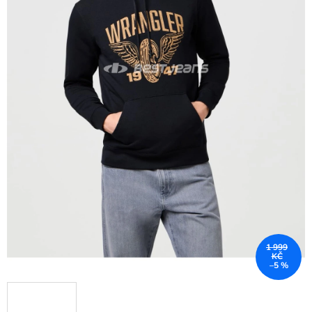
1 999
KČ
–5 %