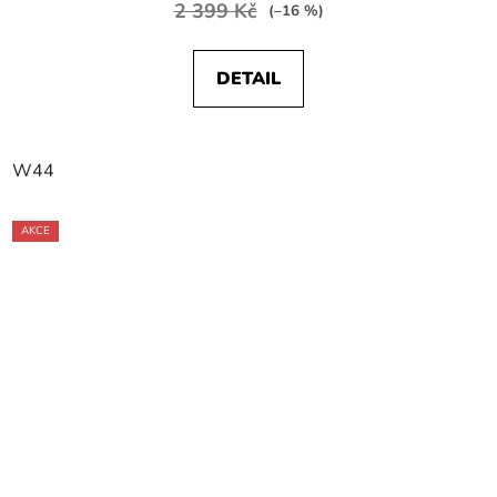
2 399 Kč
(–16 %)
DETAIL
W44
AKCE