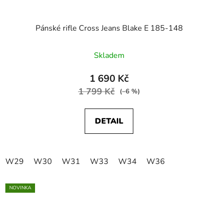
Pánské rifle Cross Jeans Blake E 185-148
Skladem
1 690 Kč
1 799 Kč
(–6 %)
DETAIL
W29
W30
W31
W33
W34
W36
NOVINKA