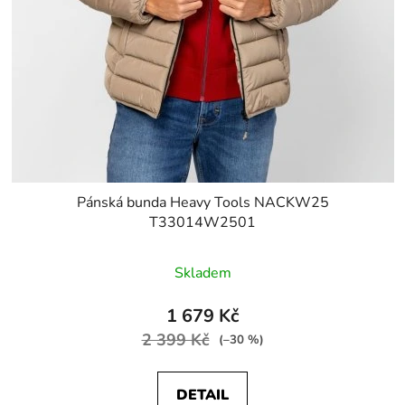
Pánská bunda Heavy Tools NACKW25
T33014W2501
Skladem
1 679 Kč
2 399 Kč
(–30 %)
DETAIL