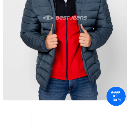
2 399
KČ
–30 %