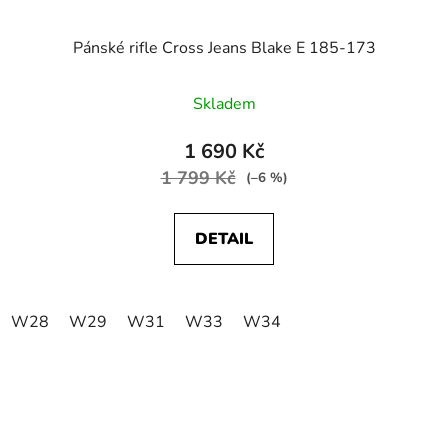
Pánské rifle Cross Jeans Blake E 185-173
Skladem
1 690 Kč
1 799 Kč
(–6 %)
DETAIL
W28
W29
W31
W33
W34