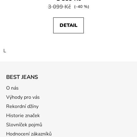
3 099 Kč
(–40 %)
DETAIL
L
Z
á
BEST JEANS
p
a
O nás
t
Výhody pro vás
í
Rekordní džíny
Historie značek
Slovníček pojmů
Hodnocení zákazníků