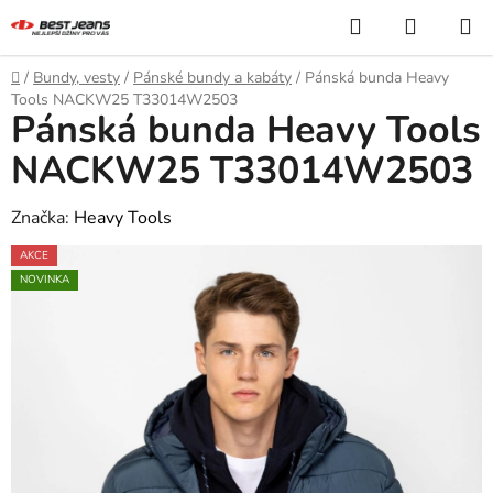
Přejít
Hledat
NÁKUP
na
KOŠÍK
obsah
Domů
/
Bundy, vesty
/
Pánské bundy a kabáty
/
Pánská bunda Heavy
Tools NACKW25 T33014W2503
Pánská bunda Heavy Tools
NACKW25 T33014W2503
Značka:
Heavy Tools
AKCE
NOVINKA