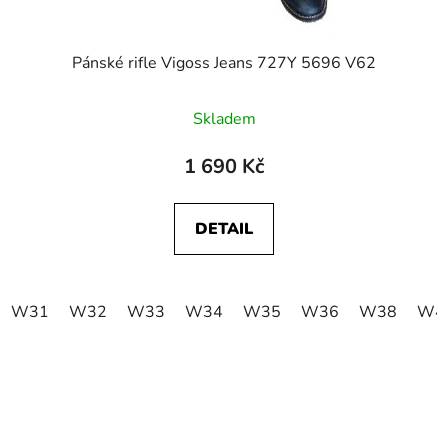
Pánské rifle Vigoss Jeans 727Y 5696 V62
Skladem
1 690 Kč
DETAIL
W31
W32
W33
W34
W35
W36
W38
W4