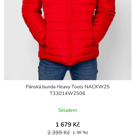
Pánská bunda Heavy Tools NACKW25
T33014W2506
Skladem
1 679 Kč
2 399 Kč
(–30 %)