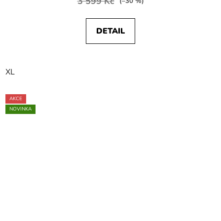
3 599 Kč
(–30 %)
DETAIL
XL
AKCE
NOVINKA