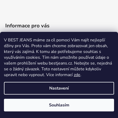
Informace pro vás
Kontakty
V BEST JEANS máme za cíl pomoci Vám najít nejlepší
Tabulky velikostí
džíny pro Vás. Proto vám chceme zobrazovat jen obsah,
který vás zajímá. K tomu ale potřebujeme souhlas s
Možnosti doručení a platby
využíváním cookies. Tím nám umožníte používat údaje o
Výměna zboží
vašem prohlížení webu bestjeans.cz. Nebojte se, nejedná
se o žádný závazek. Toto nastavení můžete kdykoliv
Vrácení zboží
upravit nebo vypnout.
Více informací
zde
.
Reklamace
Dárkové poukazy
Nastavení
Dostupnost
Obchodní podmínky
Souhlasím
Podmínky ochrany osobních údajů