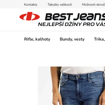
Přejít
Kontakty
Tabulky velikostí
Možnosti doruče
na
obsah
Rifle, kalhoty
Bundy, vesty
Trika,