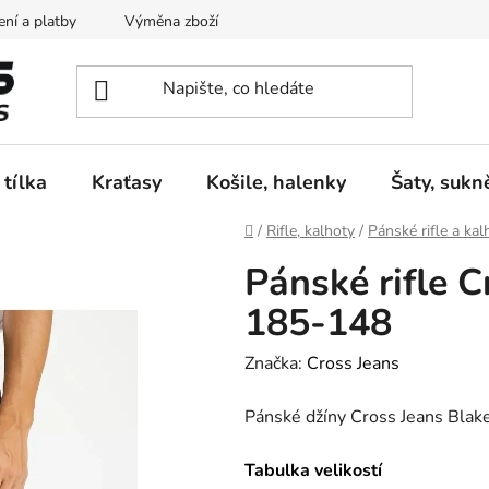
ní a platby
Výměna zboží
Vrácení zboží
Reklamace
 tílka
Kraťasy
Košile, halenky
Šaty, sukn
Domů
/
Rifle, kalhoty
/
Pánské rifle a kal
Pánské rifle C
185-148
Značka:
Cross Jeans
Pánské džíny Cross Jeans Bla
Tabulka velikostí