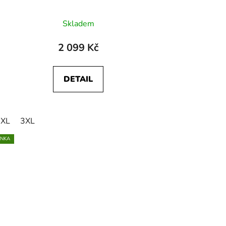
Skladem
2 099 Kč
DETAIL
zkrátit na 110
XL
3XL
INKA