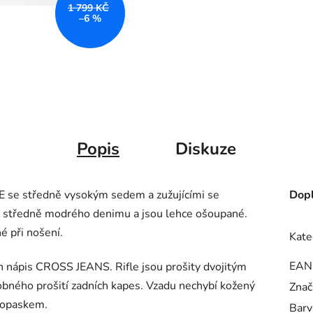
1 799 KČ
–6 %
Popis
Diskuze
E se středně vysokým sedem a zužujícími se
Dopl
o středně modrého denimu a jsou lehce ošoupané.
é při nošení.
Kate
EAN
n nápis CROSS JEANS. Rifle jsou prošity dvojitým
bného prošití zadních kapes. Vzadu nechybí kožený
Znač
 opaskem.
Barv