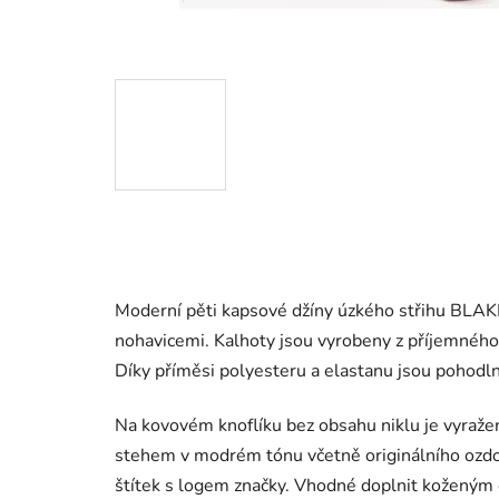
Moderní pěti kapsové džíny úzkého střihu BLAK
nohavicemi. Kalhoty jsou vyrobeny z příjemnéh
Díky příměsi polyesteru a elastanu jsou pohodln
Na kovovém knoflíku bez obsahu niklu
je vyraže
stehem v modrém tónu včetně originálního ozdo
štítek s logem značky. Vhodné doplnit koženým