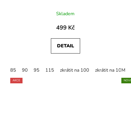
Skladem
499 Kč
DETAIL
85
90
95
115
zkrátit na 100
zkrátit na 105
M
AKCE
NOV