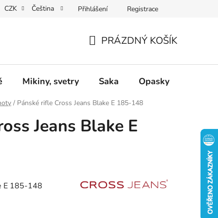
CZK
Čeština
Přihlášení
Registrace
Dárkové poukazy
Dostupnost
Obchodní podmínky
PRÁZDNÝ KOŠÍK
NÁKUPNÍ
KOŠÍK
ě
Mikiny, svetry
Saka
Opasky
Doplň
hoty
/
Pánské rifle Cross Jeans Blake E 185-148
ross Jeans Blake E
ke E 185-148