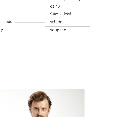
džíny
h
Slim - úzké
a sedu
střední
ty
šoupané