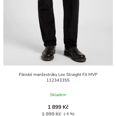
Pánské manšestráky Lee Straight Fit MVP
112343355
Skladem
1 899 Kč
1 999 Kč
(–5 %)