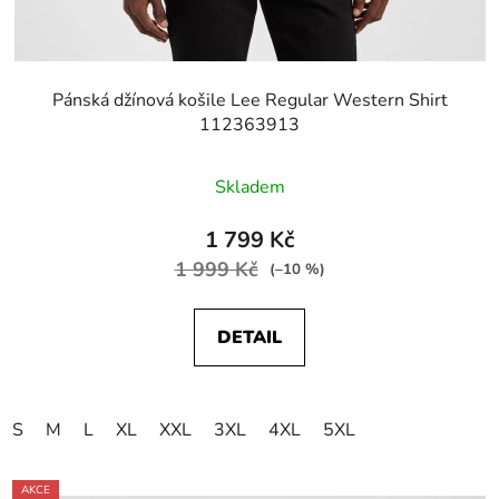
Pánská džínová košile Lee Regular Western Shirt
112363913
Skladem
1 799 Kč
1 999 Kč
(–10 %)
DETAIL
S
M
L
XL
XXL
3XL
4XL
5XL
AKCE