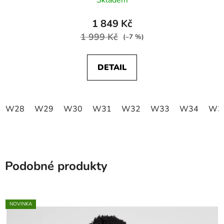
1 849 Kč
1 999 Kč
(–7 %)
DETAIL
W28
W29
W30
W31
W32
W33
W34
W3
Podobné produkty
NOVINKA