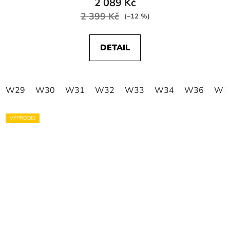
2 089 Kč
2 399 Kč
(–12 %)
DETAIL
W29
W30
W31
W32
W33
W34
W36
W3
VÝPRODEJ