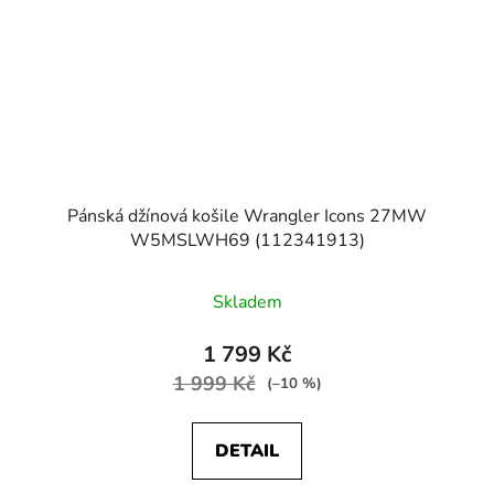
Pánská džínová košile Wrangler Icons 27MW
W5MSLWH69 (112341913)
Skladem
1 799 Kč
1 999 Kč
(–10 %)
DETAIL