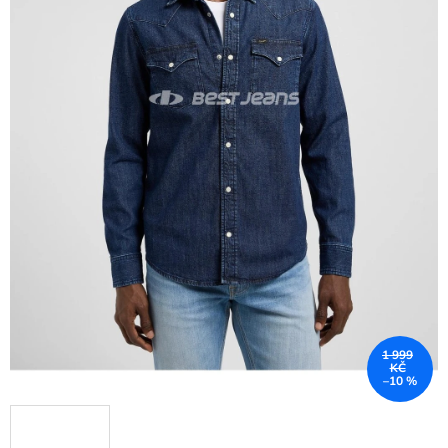
1 999
KČ
–10 %