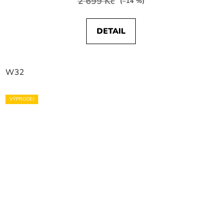
2 699 Kč
(–14 %)
DETAIL
W32
VÝPRODEJ