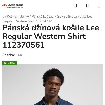
Přejít
Hledat
NÁKUP
na
KOŠÍK
obsah
Domů
/
Košile, halenky
/
Pánské košile
/
Pánská džínová košile Lee
Regular Western Shirt 112370561
Pánská džínová košile Lee
Regular Western Shirt
112370561
Značka:
Lee
NOVINKA