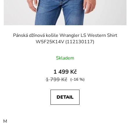
Pánská džínová košile Wrangler LS Western Shirt
W5F25K14V (112130117)
Skladem
1 499 Kč
1 799 Kč
(–16 %)
DETAIL
M