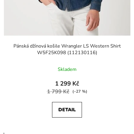
Pánská džínová košile Wrangler LS Western Shirt
W5F25K098 (112130116)
Skladem
1 299 Kč
1 799 Kč
(–27 %)
DETAIL