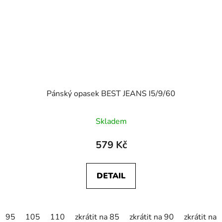
Pánský opasek BEST JEANS I5/9/60
Skladem
579 Kč
DETAIL
95
105
110
zkrátit na 85
zkrátit na 90
zkrátit na 