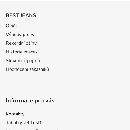
Z
á
BEST JEANS
p
a
O nás
t
Výhody pro vás
í
Rekordní džíny
Historie značek
Slovníček pojmů
Hodnocení zákazníků
Informace pro vás
Kontakty
Tabulky velikostí