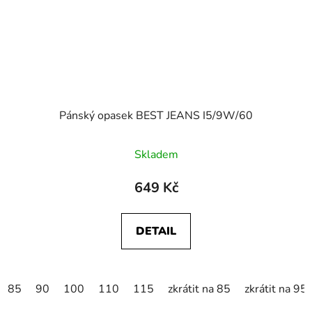
Pánský opasek BEST JEANS I5/9W/60
Skladem
649 Kč
DETAIL
85
90
100
110
115
zkrátit na 85
zkrátit na 95