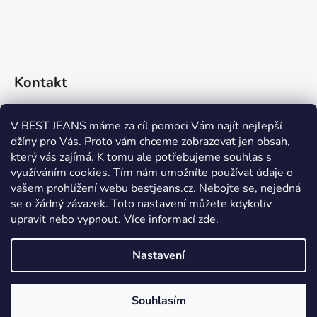
Kontakt
eshop
@
bestjeans.cz
V BEST JEANS máme za cíl pomoci Vám najít nejlepší
džíny pro Vás. Proto vám chceme zobrazovat jen obsah,
+420 771 200 468
který vás zajímá. K tomu ale potřebujeme souhlas s
využíváním cookies. Tím nám umožníte používat údaje o
+420 771 200 468
vašem prohlížení webu bestjeans.cz. Nebojte se, nejedná
se o žádný závazek. Toto nastavení můžete kdykoliv
upravit nebo vypnout.
Více informací
zde
.
Nastavení
Vytvořil Shoptet
Souhlasím
Copyright 2026
BEST JEANS
. Všechna práva vyhrazena.