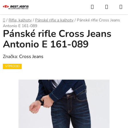
Přejít
Hledat
NÁKUP
na
KOŠÍK
obsah
Domů
/
Rifle, kalhoty
/
Pánské rifle a kalhoty
/
Pánské rifle Cross Jeans
Antonio E 161-089
Pánské rifle Cross Jeans
Antonio E 161-089
Značka:
Cross Jeans
VÝPRODEJ