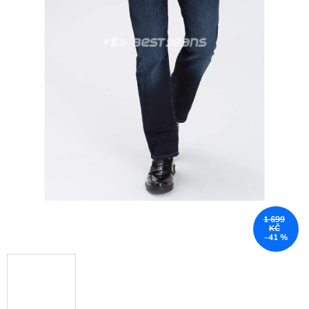
1 699
KČ
–41 %