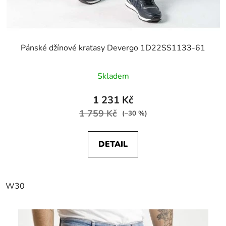
Pánské džínové kraťasy Devergo 1D22SS1133-61
Skladem
1 231 Kč
1 759 Kč
(–30 %)
DETAIL
W30