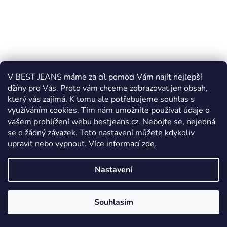
V BEST JEANS máme za cíl pomoci Vám najít nejlepší
džíny pro Vás. Proto vám chceme zobrazovat jen obsah,
který vás zajímá. K tomu ale potřebujeme souhlas s
Pánské rifle Cross Jeans Zac D 198-009
využíváním cookies. Tím nám umožníte používat údaje o
vašem prohlížení webu bestjeans.cz. Nebojte se, nejedná
se o žádný závazek. Toto nastavení můžete kdykoliv
Skladem
upravit nebo vypnout.
Více informací
zde
.
699 Kč
Nastavení
1 490 Kč
(–53 %)
Souhlasím
DETAIL