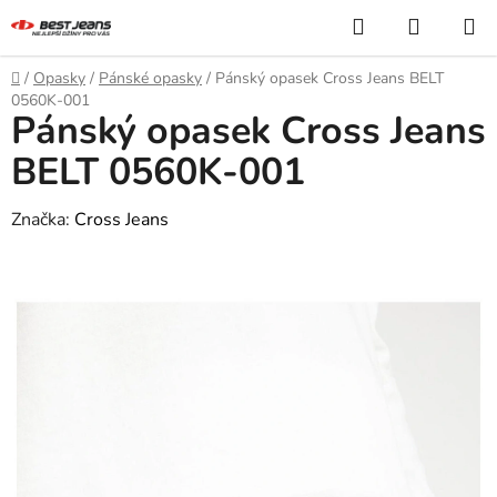
Přejít
Hledat
NÁKUP
na
KOŠÍK
obsah
Domů
/
Opasky
/
Pánské opasky
/
Pánský opasek Cross Jeans BELT
0560K-001
Pánský opasek Cross Jeans
BELT 0560K-001
Značka:
Cross Jeans