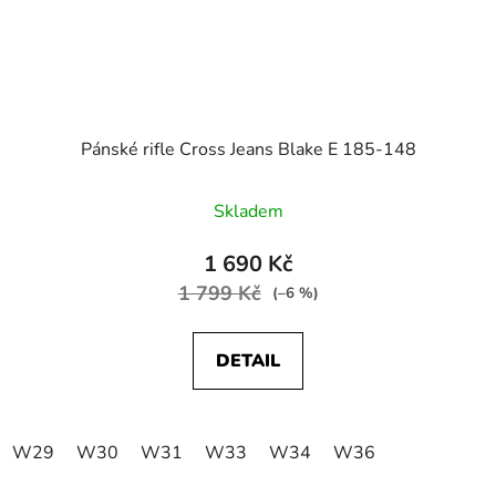
Pánské rifle Cross Jeans Blake E 185-148
Skladem
1 690 Kč
1 799 Kč
(–6 %)
DETAIL
W29
W30
W31
W33
W34
W36