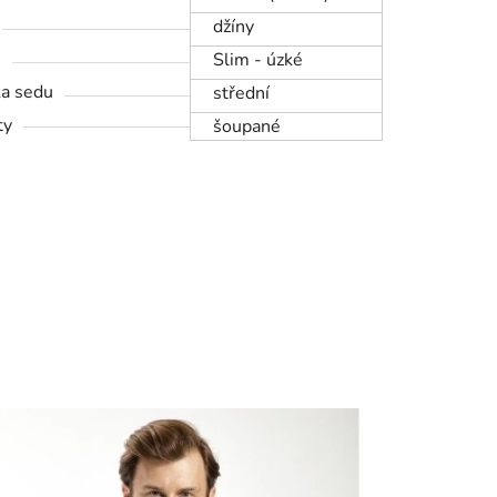
džíny
h
Slim - úzké
a sedu
střední
ty
šoupané