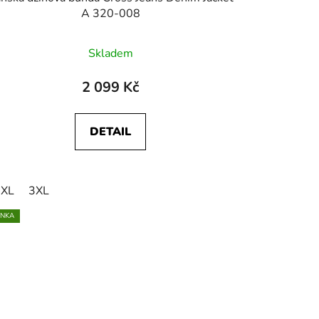
A 320-008
Skladem
2 099 Kč
DETAIL
 na 95
XL
3XL
zkrátit na 100
INKA