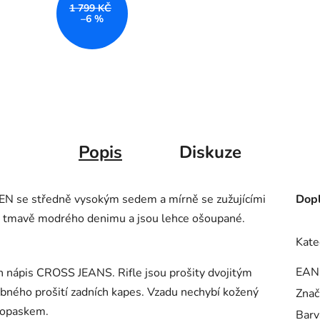
1 799 KČ
–6 %
Popis
Diskuze
EN se středně vysokým sedem a mírně se zužujícími
Dopl
o tmavě modrého denimu a jsou lehce ošoupané.
Kate
EAN
n nápis CROSS JEANS. Rifle jsou prošity dvojitým
bného prošití zadních kapes. Vzadu nechybí kožený
Znač
m opaskem.
Barv