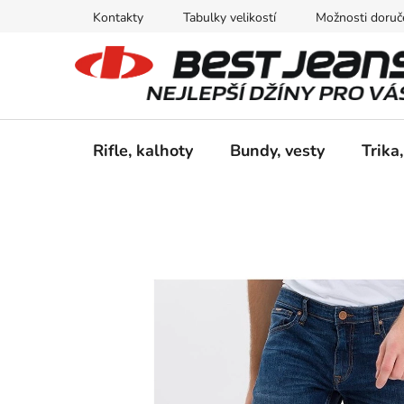
Přejít
Kontakty
Tabulky velikostí
Možnosti doruče
na
obsah
Rifle, kalhoty
Bundy, vesty
Trika,