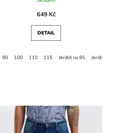
Skladem
649 Kč
DETAIL
90
100
110
115
zkrátit na 85
zkrátit na 95
zkrá