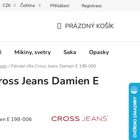
CZK
Čeština
Přihlášení
Registrace
Dárkové poukazy
Dostupnost
Obchodní podmínky
PRÁZDNÝ KOŠÍK
NÁKUPNÍ
KOŠÍK
ě
Mikiny, svetry
Saka
Opasky
Doplň
hoty
/
Pánské rifle Cross Jeans Damien E 198-006
Cross Jeans Damien E
ien E 198-006