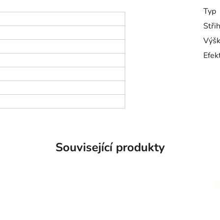
Typ
Stři
Výšk
Efek
Související produkty