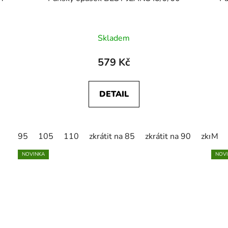
Skladem
579 Kč
DETAIL
95
105
110
zkrátit na 85
zkrátit na 90
zkrátit
M
NOVINKA
NOV