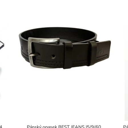
4
Pánský opasek BEST JEANS I5/9/60
Pá