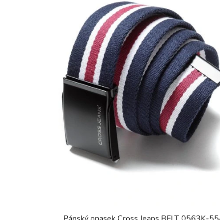
Pánský opasek Cross Jeans BELT 0563K-55