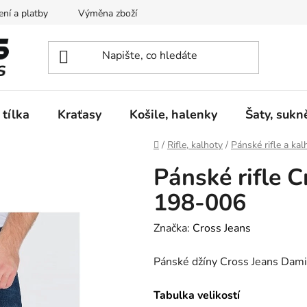
ní a platby
Výměna zboží
Vrácení zboží
Reklamace
 tílka
Kraťasy
Košile, halenky
Šaty, sukn
Domů
/
Rifle, kalhoty
/
Pánské rifle a kal
Pánské rifle 
198-006
Značka:
Cross Jeans
Pánské džíny Cross Jeans Dam
Tabulka velikostí