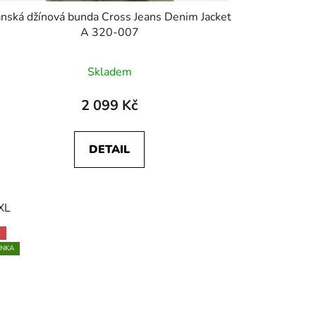
nská džínová bunda Cross Jeans Denim Jacket
A 320-007
Skladem
2 099 Kč
DETAIL
XL
130
zkrátit na 85
zkrátit na 90
zkrátit na 95
zkrátit 
E
INKA