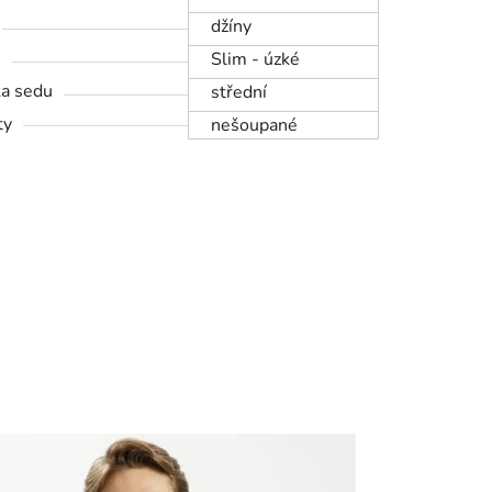
džíny
h
Slim - úzké
a sedu
střední
ty
nešoupané