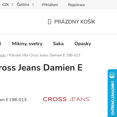
CZK
Čeština
Přihlášení
Registrace
Dárkové poukazy
Dostupnost
Obchodní podmínky
PRÁZDNÝ KOŠÍK
NÁKUPNÍ
KOŠÍK
ě
Mikiny, svetry
Saka
Opasky
Doplň
hoty
/
Pánské rifle Cross Jeans Damien E 198-013
Cross Jeans Damien E
ien E 198-013