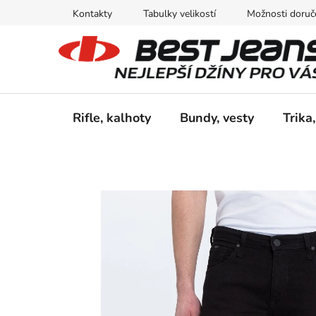
Přejít
Kontakty
Tabulky velikostí
Možnosti doruče
na
obsah
Rifle, kalhoty
Bundy, vesty
Trika,