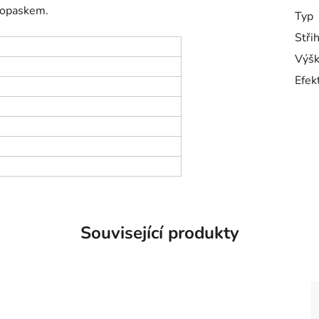
m opaskem.
Typ
Stři
Výšk
Efek
Související produkty