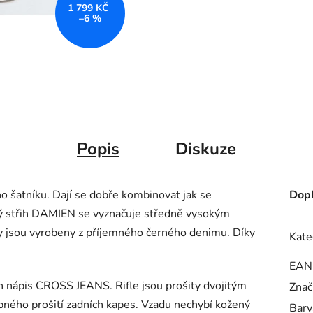
1 799 KČ
–6 %
Popis
Diskuze
o šatníku. Dají se dobře kombinovat jak se
Dopl
ý střih DAMIEN se vyznačuje středně vysokým
y jsou vyrobeny z příjemného černého denimu. Díky
Kate
EAN
n nápis CROSS JEANS. Rifle jsou prošity dvojitým
Znač
ného prošití zadních kapes. Vzadu nechybí kožený
Barv