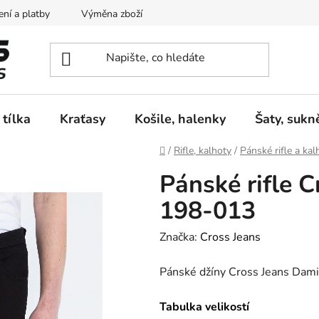
ní a platby
Výměna zboží
Vrácení zboží
Reklamace
 tílka
Kraťasy
Košile, halenky
Šaty, sukn
Domů
/
Rifle, kalhoty
/
Pánské rifle a kal
Pánské rifle 
198-013
Značka:
Cross Jeans
Pánské džíny Cross Jeans Dam
Tabulka velikostí