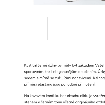
Kvalitní černé džíny by měly být základem Vašeh
sportovním, tak i elegantnějším oblečením. Ú
zk
sedem a mírně se zužujícími nohavicemi. Kalhot
příměsi elastanu jsou pohodlné při nošení.
Na kovovém knoflíku bez obsahu niklu
je vyraže
stehem v černém tónu včetně originálního ozdob