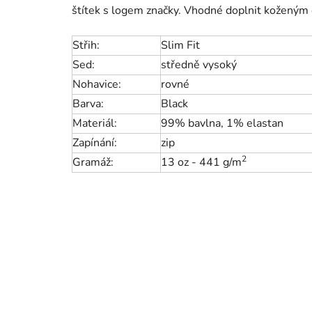
štítek s logem značky. Vhodné doplnit kožený
Střih:
Slim Fit
Sed:
středně vysoký
Nohavice:
rovné
Barva:
Black
Materiál:
99% bavlna, 1% elastan
Zapínání:
zip
2
Gramáž:
13 oz - 441 g/
m