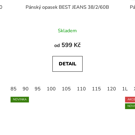
0
Pánský opasek BEST JEANS 38/2/60B
Pá
Skladem
599 Kč
od
DETAIL
85
90
95
100
105
110
115
120
125
L
NOVINKA
AKC
NOV