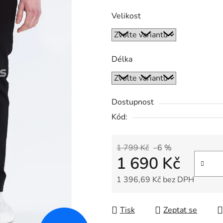
Velikost
Délka
Dostupnost
Kód:
1 799 Kč
–6 %
1 690 Kč
1 396,69 Kč bez DPH
Měrná cena:
Tisk
Zeptat se