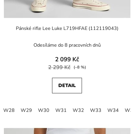
Pánské rifle Lee Luke L719HFAE (112119043)
Odesíláme do 8 pracovních dnů
2 099 Kč
2 299 Kč
(–8 %)
DETAIL
W28
W29
W30
W31
W32
W33
W34
W3