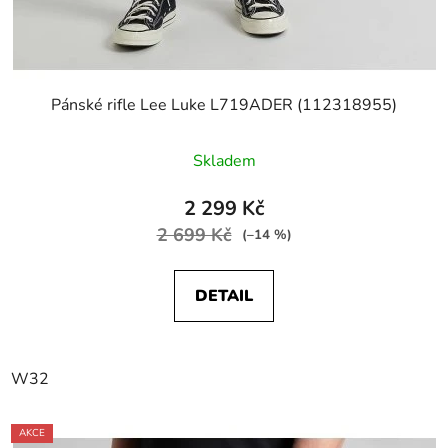
Pánské rifle Lee Luke L719ADER (112318955)
Skladem
2 299 Kč
2 699 Kč
(–14 %)
DETAIL
W32
AKCE