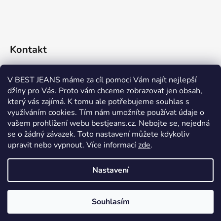
Kontakt
eshop
@
bestjeans.cz
V BEST JEANS máme za cíl pomoci Vám najít nejlepší
džíny pro Vás. Proto vám chceme zobrazovat jen obsah,
+420 771 200 468
který vás zajímá. K tomu ale potřebujeme souhlas s
využíváním cookies. Tím nám umožníte používat údaje o
+420 771 200 468
vašem prohlížení webu bestjeans.cz. Nebojte se, nejedná
se o žádný závazek. Toto nastavení můžete kdykoliv
upravit nebo vypnout.
Více informací
zde
.
Nastavení
Vytvořil Shoptet
Souhlasím
Copyright 2026
BEST JEANS
. Všechna práva vyhrazena.
Upravit nastavení cookies