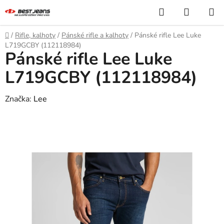
Přejít
Hledat
NÁKUP
na
KOŠÍK
obsah
Domů
/
Rifle, kalhoty
/
Pánské rifle a kalhoty
/
Pánské rifle Lee Luke
L719GCBY (112118984)
Pánské rifle Lee Luke
L719GCBY (112118984)
Značka:
Lee