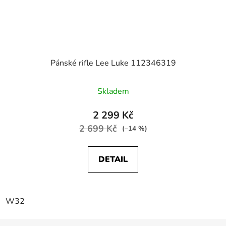
Pánské rifle Lee Luke 112346319
Skladem
2 299 Kč
2 699 Kč
(–14 %)
DETAIL
W32
Z