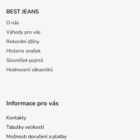
á
BEST JEANS
p
a
O nás
t
Výhody pro vás
í
Rekordní džíny
Historie značek
Slovníček pojmů
Hodnocení zákazníků
Informace pro vás
Kontakty
Tabulky velikostí
Možnosti doručení a platby