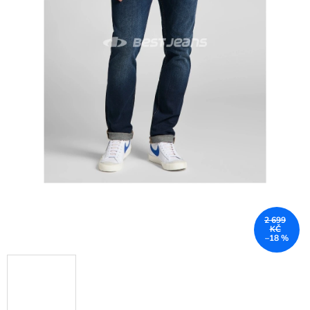
2 699
KČ
–18 %