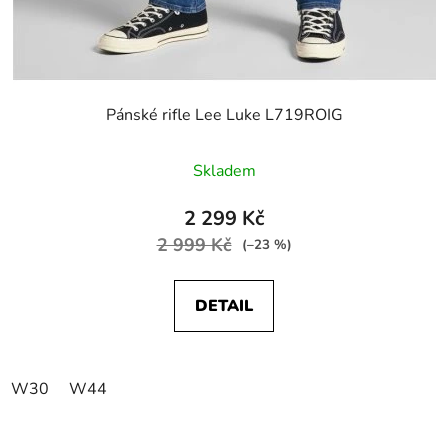
Pánské rifle Lee Luke L719ROIG
Skladem
2 299 Kč
2 999 Kč
(–23 %)
DETAIL
W30
W44