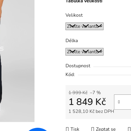
Tabulka velikostí
Velikost
Délka
Dostupnost
Kód:
1 999 Kč
–7 %
1 849 Kč
1 528,10 Kč bez DPH
Měrná cena:
Tisk
Zeptat se