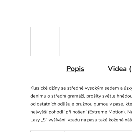
Popis
Videa (
Klasické džíny se středně vysokým sedem a úzk
denimu o střední gramáži, prošity světle hnědou 
od ostatních odlišuje pružnou gumou v pase, kt
nejvyšší pohodlí při nošení (Extreme Motion). Na
Lazy „S“ vyšívání, vzadu na pasu také kožená ná