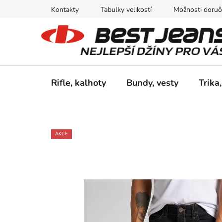
Přejít
Kontakty
Tabulky velikostí
Možnosti doruče
na
obsah
Rifle, kalhoty
Bundy, vesty
Trika,
AKCE