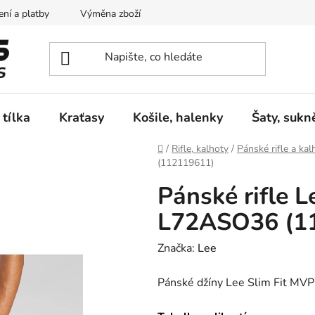
ní a platby
Výměna zboží
Vrácení zboží
Reklamace
 tílka
Kraťasy
Košile, halenky
Šaty, sukn
Domů
/
Rifle, kalhoty
/
Pánské rifle a kal
(112119611)
Pánské rifle 
L72ASO36 (1
Značka:
Lee
Pánské džíny Lee Slim Fit M