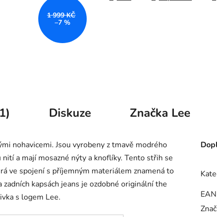
1 999 KČ
–7 %
1)
Diskuze
Značka
Lee
ými nohavicemi. Jsou vyrobeny z tmavě modrého
Dopl
nití a mají mosazné nýty a knoflíky. Tento střih se
erá ve spojení s příjemným materiálem znamená to
Kate
 zadních kapsách jeans je ozdobné originální the
EAN
šivka s logem
Lee.
Znač