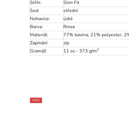
Střih:
Slim Fit
Sed:
střední
Nohavice:
úzké
Barva:
Rinse
Materiál:
77% bavlna, 21% polyester, 2
Zapínání:
zip
2
Gramáž:
11 oz - 373 g/
m
AKCE