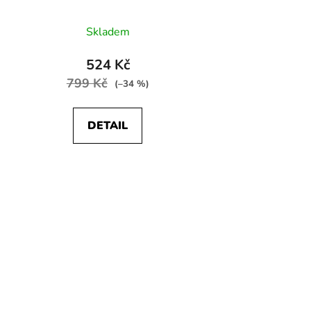
Skladem
524 Kč
799 Kč
(–34 %)
DETAIL