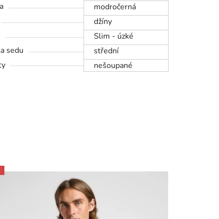
a
modročerná
džíny
h
Slim - úzké
a sedu
střední
ty
nešoupané
E