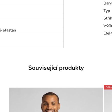
Barv
Typ
Stři
Výšk
% elastan
Efek
Související produkty
AKC