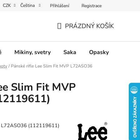
CZK
Čeština
Přihlášení
Registrace
Dárkové poukazy
Dostupnost
Obchodní podmínky
PRÁZDNÝ KOŠÍK
NÁKUPNÍ
KOŠÍK
ě
Mikiny, svetry
Saka
Opasky
Doplň
hoty
/
Pánské rifle Lee Slim Fit MVP L72ASO36
Lee Slim Fit MVP
12119611)
VP L72ASO36 (112119611)