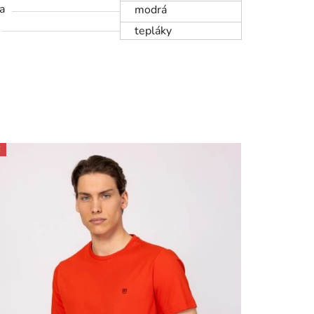
a
modrá
tepláky
E