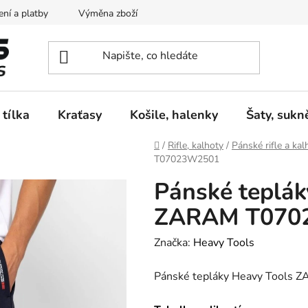
ní a platby
Výměna zboží
Vrácení zboží
Reklamace
 tílka
Kraťasy
Košile, halenky
Šaty, sukn
Domů
/
Rifle, kalhoty
/
Pánské rifle a kal
T07023W2501
Pánské teplák
ZARAM T070
Značka:
Heavy Tools
Pánské tepláky Heavy Tool