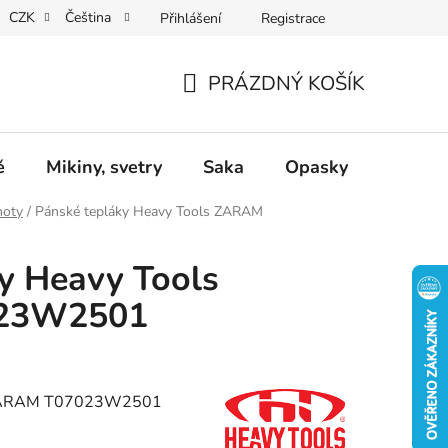
CZK
Čeština
Přihlášení
Registrace
Dárkové poukazy
Dostupnost
Obchodní podmínky
PRÁZDNÝ KOŠÍK
NÁKUPNÍ
KOŠÍK
ě
Mikiny, svetry
Saka
Opasky
Doplň
hoty
/
Pánské tepláky Heavy Tools ZARAM
y Heavy Tools
23W2501
s ZARAM T07023W2501