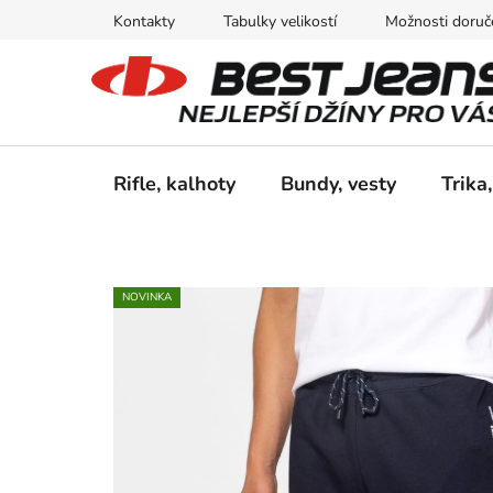
Přejít
Kontakty
Tabulky velikostí
Možnosti doruče
na
obsah
Rifle, kalhoty
Bundy, vesty
Trika,
NOVINKA