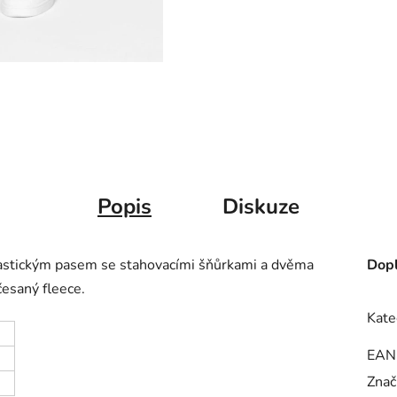
Popis
Diskuze
lastickým pasem se stahovacími šňůrkami a dvěma
Dopl
česaný fleece.
Kate
EAN
Znač