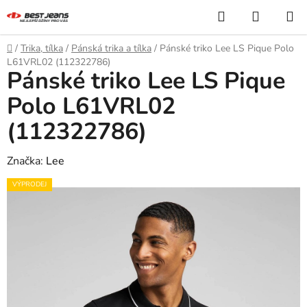
Přejít
Hledat
NÁKUP
na
KOŠÍK
obsah
Domů
/
Trika, tílka
/
Pánská trika a tílka
/
Pánské triko Lee LS Pique Polo
L61VRL02 (112322786)
Pánské triko Lee LS Pique
Polo L61VRL02
(112322786)
Značka:
Lee
VÝPRODEJ