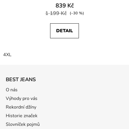
839 Kč
1 199 Kč
(–30 %)
DETAIL
4XL
Z
á
BEST JEANS
p
a
O nás
t
Výhody pro vás
í
Rekordní džíny
Historie značek
Slovníček pojmů