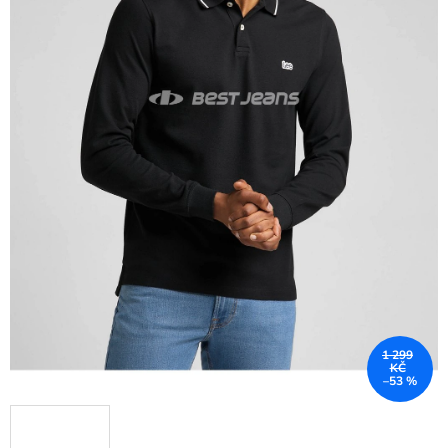
1 299
KČ
–53 %