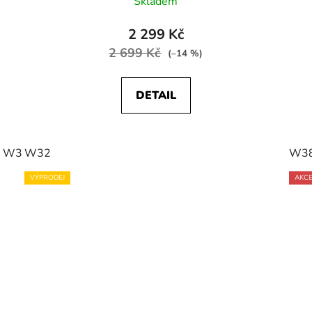
Skladem
2 299 Kč
2 699 Kč
(–14 %)
DETAIL
W34
W32
W36
W38
W3
VÝPRODEJ
AKC