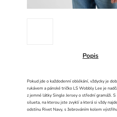
Popis
Pokud jde o každodenní oblékání, vždycky je dob
rukávem a pánské tričko LS Wobbly Lee je na
z
jemné látky Single Jersey o střední gramáži.
S 
silueta, na kterou jste zvyklí a která si vždy na
odstínu Rivet Navy
, s žebrováním kolem výstřih