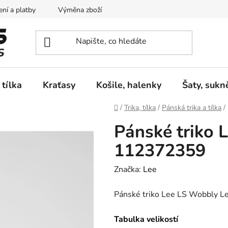
ní a platby
Výměna zboží
Vrácení zboží
Reklamace
 tílka
Kraťasy
Košile, halenky
Šaty, sukn
Domů
/
Trika, tílka
/
Pánská trika a tílka
/
Pánské triko 
112372359
Značka:
Lee
Pánské triko Lee LS Wobbly 
Tabulka velikostí