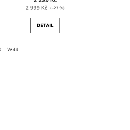
2 299 Kč
2 999 Kč
(–23 %)
DETAIL
0
W44