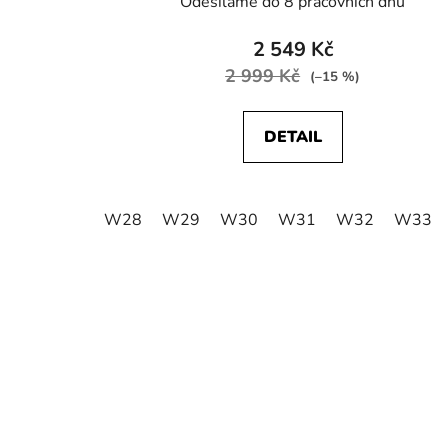
Odesíláme do 8 pracovních dnů
2 549 Kč
2 999 Kč
(–15 %)
DETAIL
W28
W29
W30
W31
W32
W33