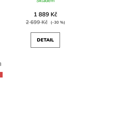
Skladem
1 889 Kč
2 699 Kč
(–30 %)
DETAIL
8
E