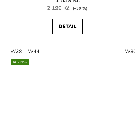
1 539 Kč
2 199 Kč
(–30 %)
DETAIL
W38
W44
W3
NOVINKA