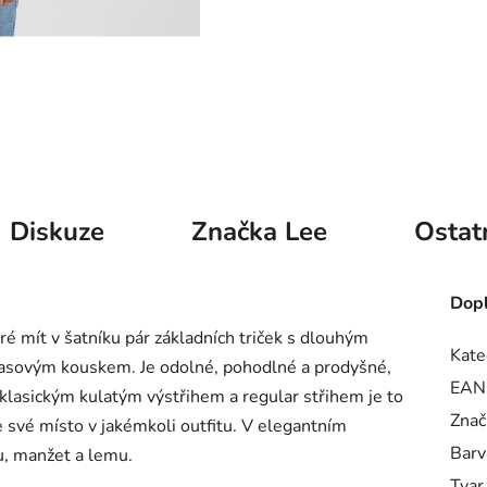
Diskuze
Značka
Lee
Ostat
Dopl
ré mít v šatníku pár základních triček s dlouhým
Kate
dčasovým kouskem.
Je odolné, pohodlné a prodyšné,
EAN
klasickým kulatým výstřihem a regular střihem je to
Znač
jde své místo v jakémkoli outfitu. V elegantním
Barv
u, manžet a lemu.
Tvar