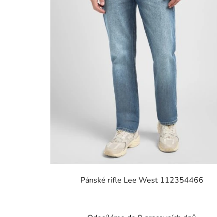
Pánské rifle Lee West 112354466