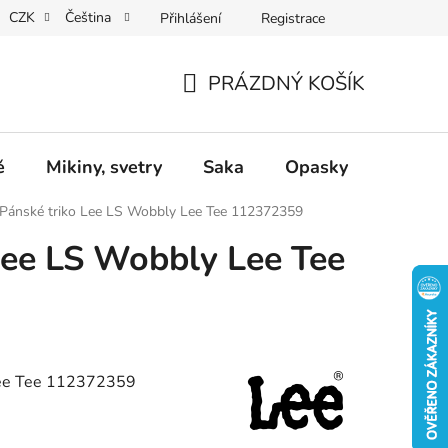
CZK
Čeština
Přihlášení
Registrace
Dárkové poukazy
Dostupnost
Obchodní podmínky
PRÁZDNÝ KOŠÍK
NÁKUPNÍ
KOŠÍK
ě
Mikiny, svetry
Saka
Opasky
Doplň
Pánské triko Lee LS Wobbly Lee Tee 112372359
Lee LS Wobbly Lee Tee
Lee Tee 112372359