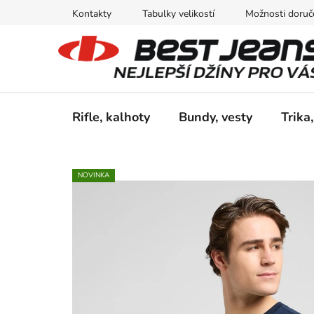
Přejít
Kontakty
Tabulky velikostí
Možnosti doruče
na
obsah
Rifle, kalhoty
Bundy, vesty
Trika,
NOVINKA