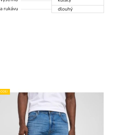
kulatý
a rukávu
dlouhý
ODEJ