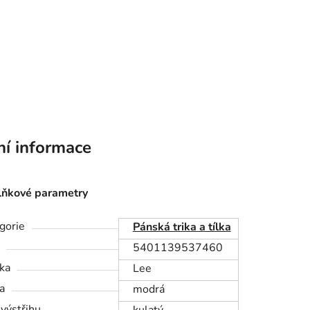
ní informace
ňkové parametry
gorie
Pánská trika a tílka
5401139537460
ka
Lee
a
modrá
 výstřihu