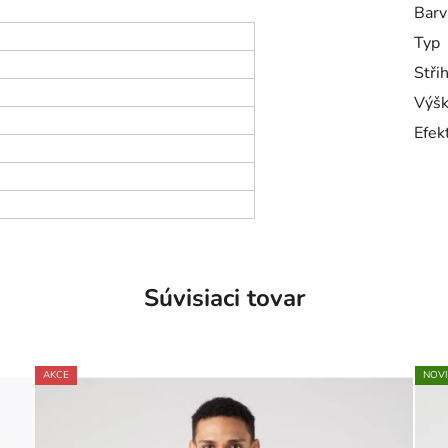
Barv
Typ
Stři
Výšk
Efek
Súvisiaci tovar
AKCE
NOV