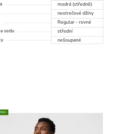
a
modrá (středně)
nestrečové džíny
h
Regular - rovné
a sedu
střední
ty
nešoupané
INKA