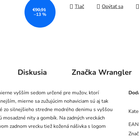
Tlač
Opýtať sa
€90,91
–13 %
Diskusia
Značka
Wrangler
mierne vyšším sedom určené pre mužov, ktorí
Doda
ľnejším, mierne sa zužujúcim nohaviciam sú aj tak
né zo silnejšieho stredne modrého denimu s vyššou
Kate
jú mosadzné nity a gombík. Na zadných vreckách
EAN
ravom zadnom vrecku tiež kožená nášivka s logom
Znač