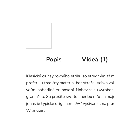
Popis
Videá (1)
Klasické džínsy rovného strihu so stredným až 
preferujú tradičný materiál bez streče. Vďaka vo
veľmi pohodlné pri nosení. Nohavice sú vyrobe
gramážou. Sú prešité svetlo hnedou niťou a ma
jeans je typické originálne „W“ vyšívanie, na p
Wrangler.