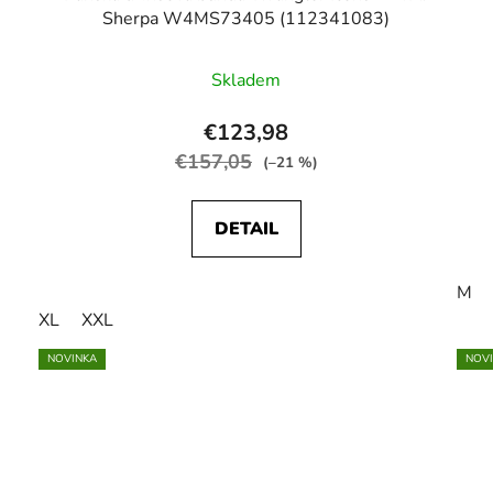
Sherpa W4MS73405 (112341083)
Skladem
€123,98
€157,05
(–21 %)
DETAIL
M
XL
XXL
NOVINKA
NOV