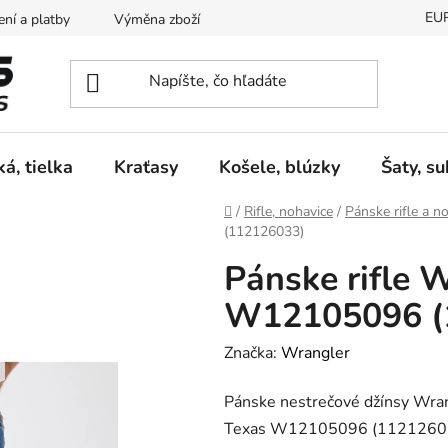
EU
ní a platby
Výměna zboží
Vrácení zboží
Reklamace
ká, tielka
Kraťasy
Košele, blúzky
Šaty, s
Domov
/
Rifle, nohavice
/
Pánske rifle a n
(112126033)
Pánske rifle 
W12105096 (
Značka:
Wrangler
Pánske nestrečové džínsy Wra
Texas W12105096 (1121260