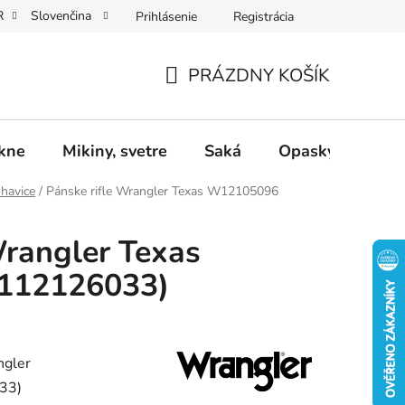
R
Slovenčina
Prihlásenie
Registrácia
Dárkové poukazy
Dostupnost
Obchodní podmínky
PRÁZDNY KOŠÍK
NÁKUPNÝ
KOŠÍK
ukne
Mikiny, svetre
Saká
Opasky
Dop
ohavice
/
Pánske rifle Wrangler Texas W12105096
Wrangler Texas
112126033)
ngler
33)