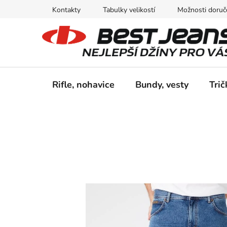
Prejsť
Kontakty
Tabulky velikostí
Možnosti doruče
na
obsah
Rifle, nohavice
Bundy, vesty
Trič