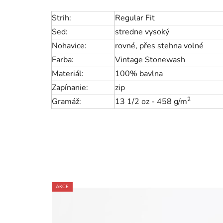
Strih:
Regular Fit
Sed:
stredne vysoký
Nohavice:
rovné, přes stehna volné
Farba:
Vintage Stonewash
Materiál:
100% bavlna
Zapínanie:
zip
2
Gramáž:
13 1/2 oz - 458 g/m
AKCE