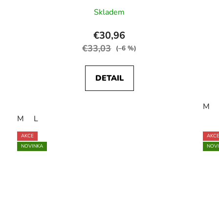
Skladem
€30,96
€33,03
(–6 %)
DETAIL
M
M
L
AKCE
AKC
NOVINKA
NOV