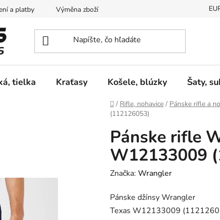
EU
ní a platby
Výměna zboží
Vrácení zboží
Reklamace
ká, tielka
Kraťasy
Košele, blúzky
Šaty, s
Domov
/
Rifle, nohavice
/
Pánske rifle a n
(112126053)
Pánske rifle 
W12133009 (
Značka:
Wrangler
Pánske džínsy Wrangler
Texas W12133009 (1121260