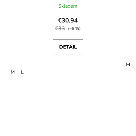
Skladem
€30,94
€33
(–6 %)
DETAIL
M
M
L