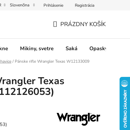
R
Slovenčina
Prihlásenie
Registrácia
Dárkové poukazy
Dostupnost
Obchodní podmínky
PRÁZDNY KOŠÍK
NÁKUPNÝ
KOŠÍK
ukne
Mikiny, svetre
Saká
Opasky
Dop
ohavice
/
Pánske rifle Wrangler Texas W12133009
Wrangler Texas
112126053)
53)