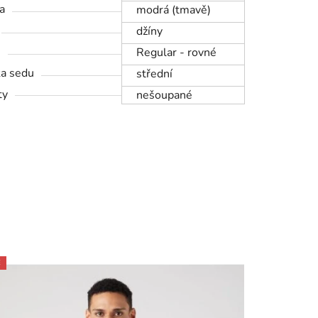
a
modrá (tmavě)
džíny
h
Regular - rovné
a sedu
střední
ty
nešoupané
E