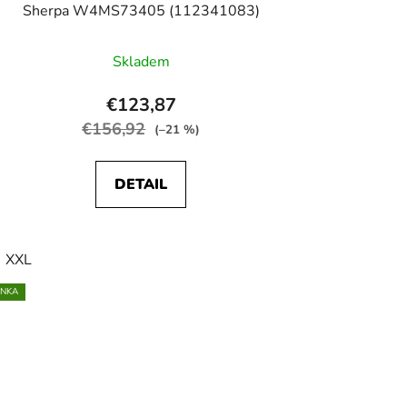
Sherpa W4MS73405 (112341083)
Skladem
€123,87
€156,92
(–21 %)
DETAIL
XXL
INKA