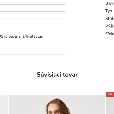
Barv
Typ
Stři
Výšk
Efek
 99% bavlna, 1% elastan
Súvisiaci tovar
AKC