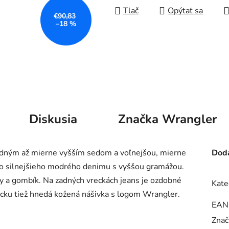
Tlač
Opýtať sa
€90,83
–18 %
Diskusia
Značka
Wrangler
redným až mierne vyšším sedom a voľnejšou, mierne
Doda
zo silnejšieho modrého denimu s vyššou gramážou.
y a gombík. Na zadných vreckách jeans je ozdobné
Kate
cku tiež hnedá kožená nášivka s logom Wrangler.
EAN
Znač