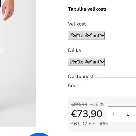
Tabulka velikostí
Velikost
Délka
Dostupnosť
Kód:
€90,83
–18 %
€73,90
€61,07 bez DPH
Jednotková cena: