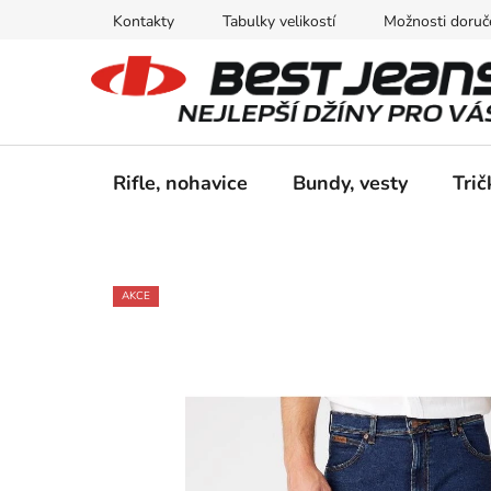
Prejsť
Kontakty
Tabulky velikostí
Možnosti doruče
na
obsah
Rifle, nohavice
Bundy, vesty
Trič
AKCE