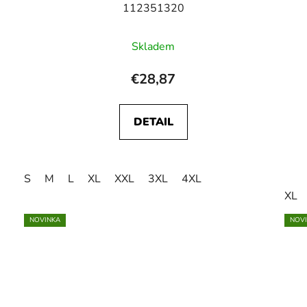
112351320
Skladem
€28,87
DETAIL
S
M
L
XL
XXL
3XL
4XL
XL
NOVINKA
NOV