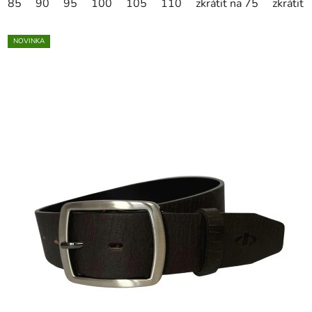
85
90
95
100
105
110
zkrátit na 75
zkrátit 
NOVINKA