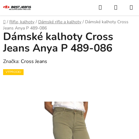
Přejít
Hledat
NÁKUP
na
KOŠÍK
obsah
Domů
/
Rifle, kalhoty
/
Dámské rifle a kalhoty
/
Dámské kalhoty Cross
Jeans Anya P 489-086
Dámské kalhoty Cross
Jeans Anya P 489-086
Značka:
Cross Jeans
VÝPRODEJ