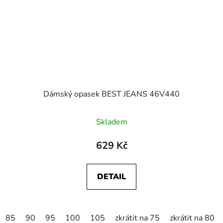
Dámský opasek BEST JEANS 46V440
Skladem
629 Kč
DETAIL
85
90
95
100
105
zkrátit na 75
zkrátit na 80