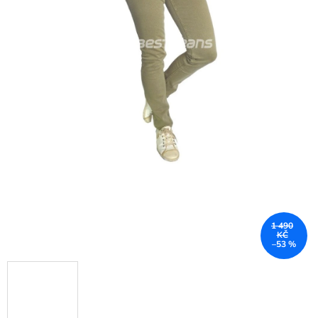
1 490
KČ
–53 %