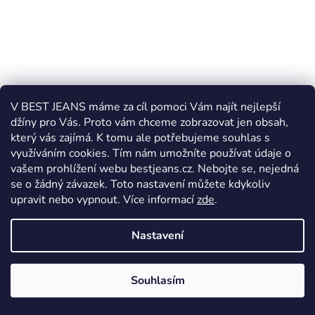
V BEST JEANS máme za cíl pomoci Vám najít nejlepší
džíny pro Vás. Proto vám chceme zobrazovat jen obsah,
který vás zajímá. K tomu ale potřebujeme souhlas s
využíváním cookies. Tím nám umožníte používat údaje o
vašem prohlížení webu bestjeans.cz. Nebojte se, nejedná
se o žádný závazek. Toto nastavení můžete kdykoliv
upravit nebo vypnout.
Více informací
zde
.
Nastavení
Dámské rifle Cross Jeans Anya P 489-224
Souhlasím
Skladem