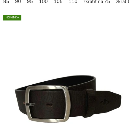
85
90
95
100
105
110
zkrátit na 75
zkrátit 
NOVINKA