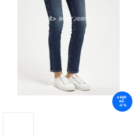
1 699
KČ
–6 %