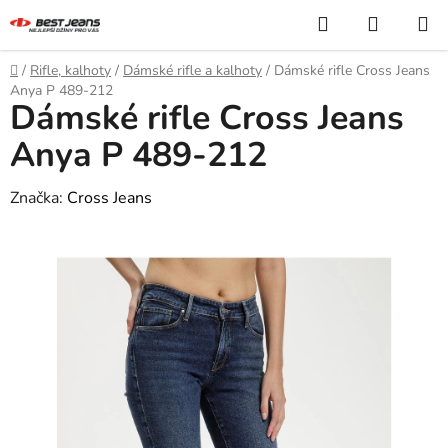
Přejít
Hledat
NÁKUP
na
KOŠÍK
obsah
Domů
/
Rifle, kalhoty
/
Dámské rifle a kalhoty
/
Dámské rifle Cross Jeans
Anya P 489-212
Dámské rifle Cross Jeans
Anya P 489-212
Značka:
Cross Jeans