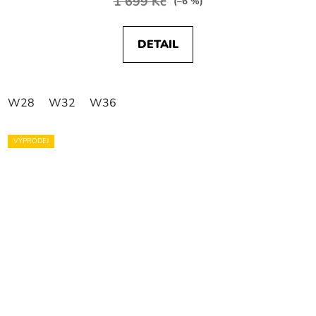
1 699 Kč
(–6 %)
DETAIL
W28
W32
W36
VÝPRODEJ