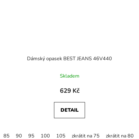
Dámský opasek BEST JEANS 46V440
Skladem
629 Kč
DETAIL
85
90
95
100
105
zkrátit na 75
zkrátit na 80