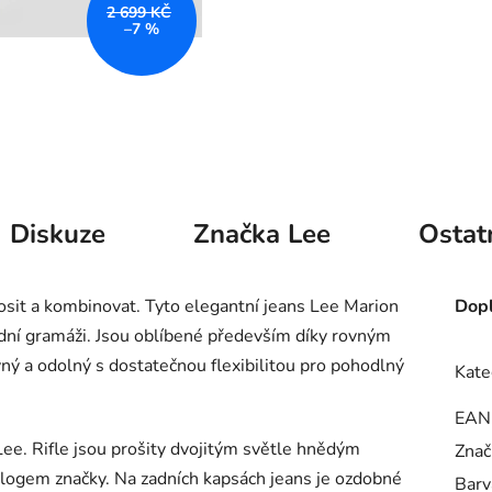
2 699 KČ
–7 %
Diskuze
Značka
Lee
Ostat
nosit a kombinovat. Tyto elegantní jeans Lee Marion
Dopl
dní gramáži. Jsou oblíbené především díky rovným
ný a odolný s dostatečnou flexibilitou pro pohodlný
Kate
EAN
ee. Rifle jsou prošity dvojitým světle hnědým
Znač
 logem značky. Na zadních kapsách jeans je ozdobné
Barv