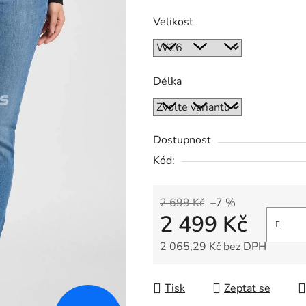
Velikost
Délka
Dostupnost
Kód:
2 699 Kč
–7 %
2 499 Kč
2 065,29 Kč bez DPH
Měrná cena:
Tisk
Zeptat se