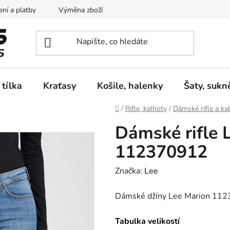
ní a platby
Výměna zboží
Vrácení zboží
Reklamace
 tílka
Kraťasy
Košile, halenky
Šaty, sukn
Domů
/
Rifle, kalhoty
/
Dámské rifle a ka
Dámské rifle 
112370912
Značka:
Lee
Dámské džíny Lee Marion 11
Tabulka velikostí