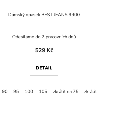
Dámský opasek BEST JEANS 9900
Odesíláme do 2 pracovních dnů
529 Kč
DETAIL
80
90
zkrátit na 85
95
100
105
zkrátit na 90
zkrátit na 75
zkrátit na 95
zkrátit na 80