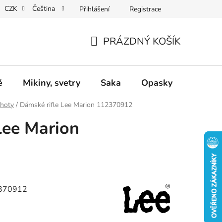
CZK
Čeština
Přihlášení
Registrace
Dárkové poukazy
Dostupnost
Obchodní podmínky
PRÁZDNÝ KOŠÍK
NÁKUPNÍ
KOŠÍK
ě
Mikiny, svetry
Saka
Opasky
Doplň
lhoty
/
Dámské rifle Lee Marion 112370912
Lee Marion
2370912