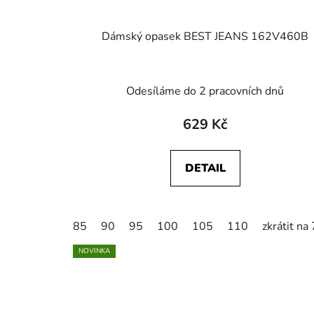
Dámský opasek BEST JEANS 162V460B
Odesíláme do 2 pracovních dnů
629 Kč
DETAIL
85
90
95
100
105
110
zkrátit na
NOVINKA