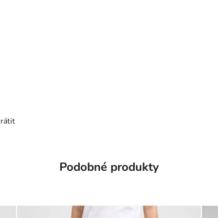
rátit na 80
zkrátit na 85
Podobné produkty