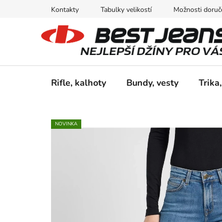
Přejít
Kontakty
Tabulky velikostí
Možnosti doruče
na
obsah
Rifle, kalhoty
Bundy, vesty
Trika,
NOVINKA