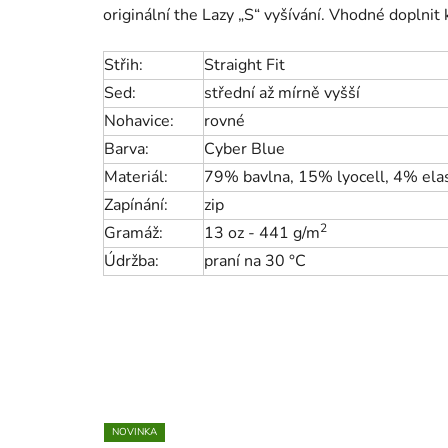
originální the Lazy „S“ vyšívání. Vhodné dopln
Střih:
Straight Fit
Sed:
střední až mírně vyšší
Nohavice:
rovné
Barva:
Cyber Blue
Materiál:
79% bavlna, 15% lyocell, 4% ela
Zapínání:
zip
2
Gramáž:
13 oz - 441 g/m
Údržba:
praní na 30 °C
NOVINKA