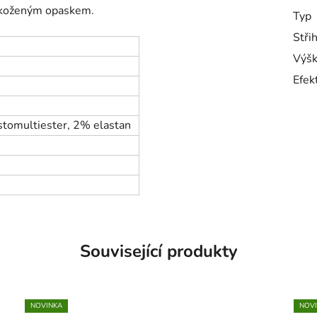
it koženým opaskem.
Typ
Stři
Výšk
Efek
stomultiester, 2% elastan
Související produkty
NOVINKA
NOV