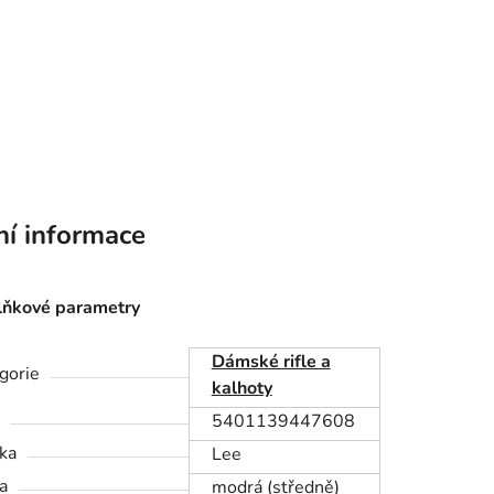
ní informace
ňkové parametry
Dámské rifle a
gorie
kalhoty
5401139447608
ka
Lee
a
modrá (středně)