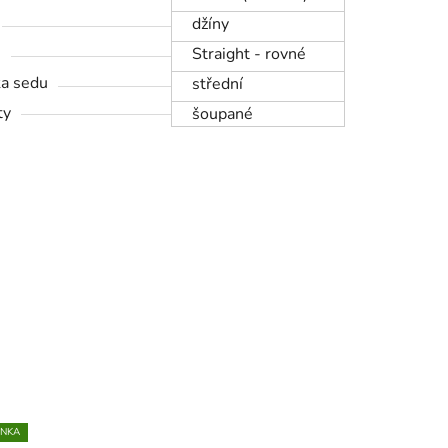
džíny
h
Straight - rovné
a sedu
střední
ty
šoupané
INKA