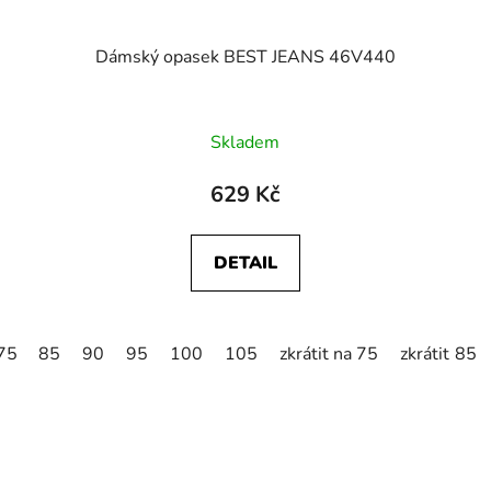
Dámský opasek BEST JEANS 46V440
Skladem
629 Kč
DETAIL
 75
85
zkrátit na 80
90
95
zkrátit na 85
100
105
zkrátit na 75
zkrátit na 
85