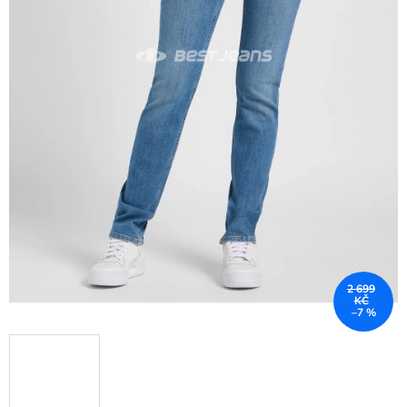
2 699
KČ
–7 %