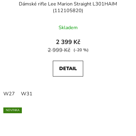
Dámské rifle Lee Marion Straight L301HAIM
(112105820)
Skladem
2 399 Kč
2 999 Kč
(–20 %)
DETAIL
W27
W31
NOVINKA