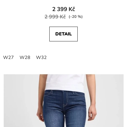
2 399 Kč
2 999 Kč
(–20 %)
DETAIL
W27
W28
W32