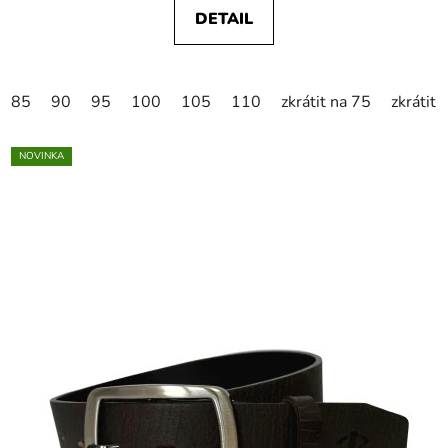
DETAIL
85
90
95
100
105
110
zkrátit na 75
zkrátit 
NOVINKA