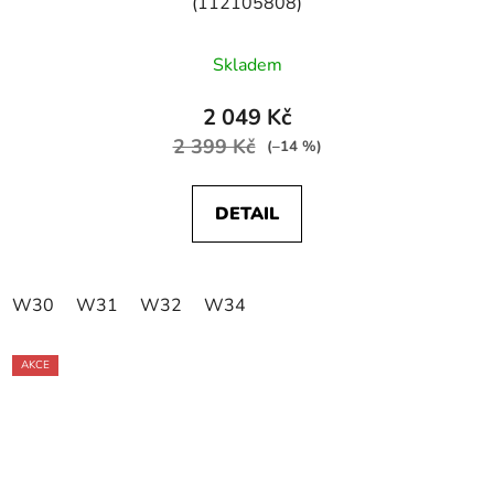
(112105808)
Skladem
2 049 Kč
2 399 Kč
(–14 %)
DETAIL
W30
W31
W32
W34
AKCE