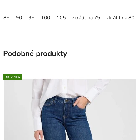
85
90
95
100
105
zkrátit na 75
zkrátit na 80
Podobné produkty
NOVINKA