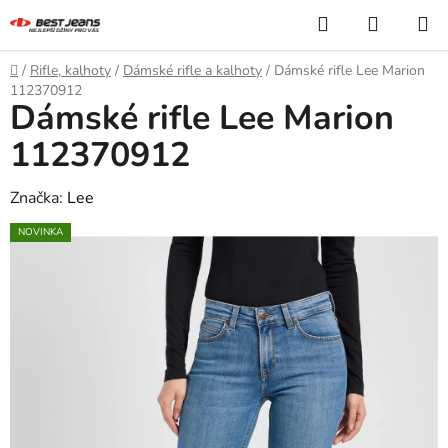
Přejít
Hledat
NÁKUP
na
KOŠÍK
obsah
Domů
/
Rifle, kalhoty
/
Dámské rifle a kalhoty
/
Dámské rifle Lee Marion
112370912
Dámské rifle Lee Marion
112370912
Značka:
Lee
NOVINKA