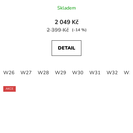
Skladem
2 049 Kč
2 399 Kč
(–14 %)
DETAIL
W26
W27
W28
W29
W30
W31
W32
W3
AKCE