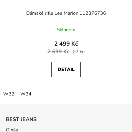
Dámské rifle Lee Marion 112376736
Skladem
2 499 Kč
2 699 Kč
(–7 %)
DETAIL
W32
W34
Z
á
BEST JEANS
p
a
O nás