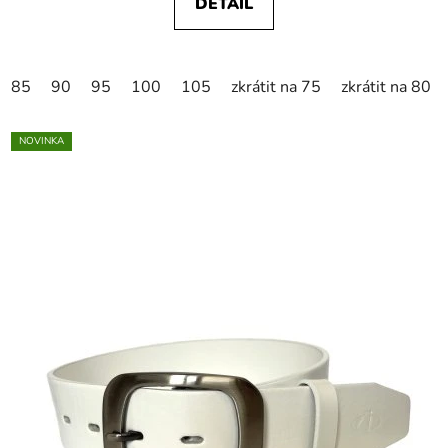
DETAIL
85
90
95
100
105
zkrátit na 75
zkrátit na 80
NOVINKA