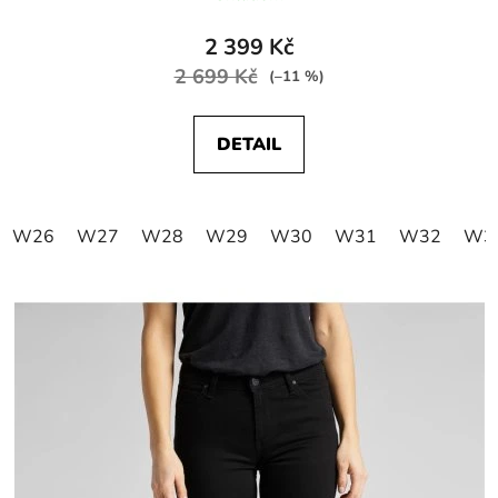
2 399 Kč
2 699 Kč
(–11 %)
DETAIL
W26
W27
W28
W29
W30
W31
W32
W3