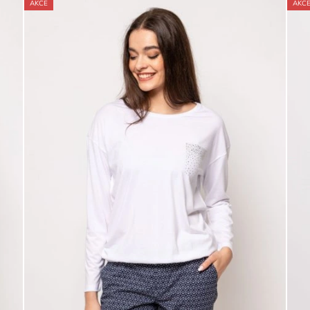
AKCE
AKC