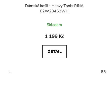
Dámská košile Heavy Tools RINA
E2W23452WH
Skladem
1 199 Kč
DETAIL
L
85