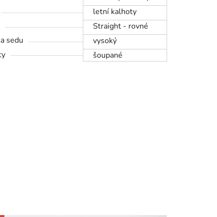
letní kalhoty
h
Straight - rovné
a sedu
vysoký
ty
šoupané