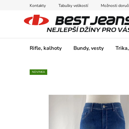
Přejít
Kontakty
Tabulky velikostí
Možnosti doruče
na
obsah
Rifle, kalhoty
Bundy, vesty
Trika,
NOVINKA