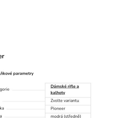
er
ňkové parametry
Dámské rifle a
gorie
kalhoty
Zvolte variantu
ka
Pioneer
a
modrá (středně)