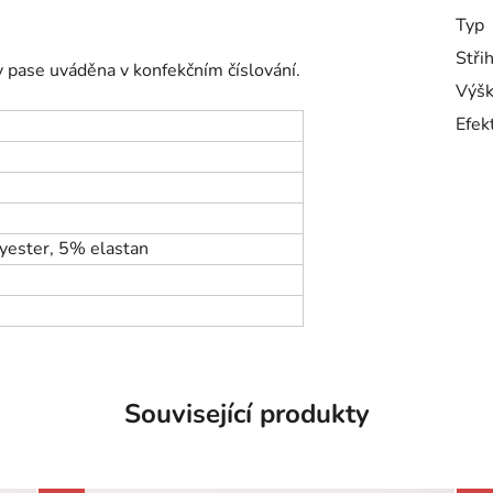
Typ
Stři
v pase uváděna v konfekčním číslování.
Výšk
Efek
ester, 5% elastan
Související produkty