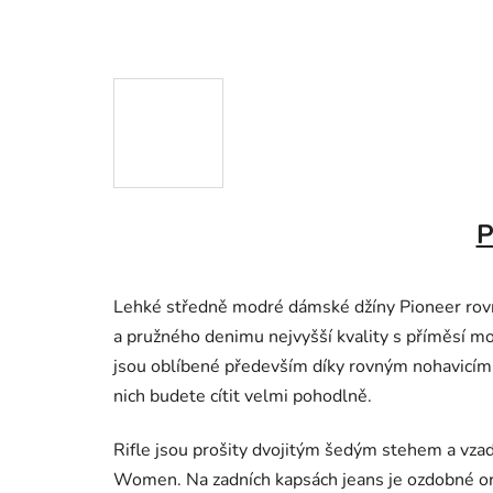
P
Lehké středně modré dámské džíny Pioneer rovn
a pružného denimu nejvyšší kvality s příměsí mo
jsou oblíbené především díky rovným nohavicí
nich budete cítit velmi pohodlně.
Rifle jsou prošity dvojitým šedým stehem a vza
Women. Na zadních kapsách jeans je ozdobné or