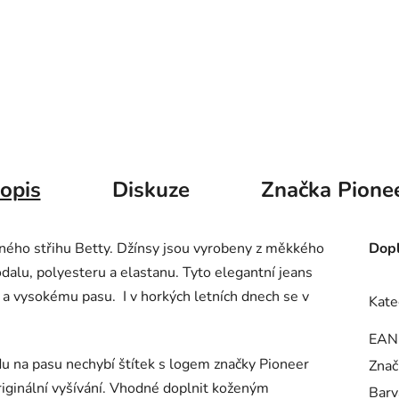
opis
Diskuze
Značka
Pione
ého střihu Betty. Džínsy jsou vyrobeny z měkkého
Dopl
dalu, polyesteru a elastanu. Tyto elegantní jeans
m a vysokému pasu.
I v horkých letních dnech se v
Kate
EAN
du na pasu nechybí štítek s logem značky Pioneer
Znač
iginální vyšívání. Vhodné doplnit koženým
Barv