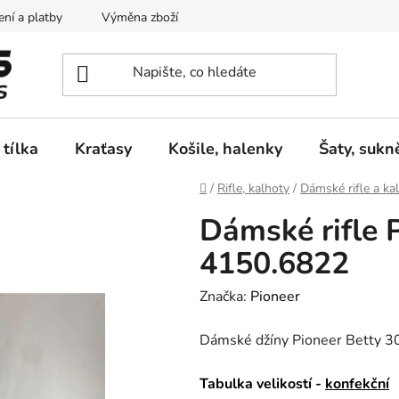
ní a platby
Výměna zboží
Vrácení zboží
Reklamace
 tílka
Kraťasy
Košile, halenky
Šaty, sukn
Domů
/
Rifle, kalhoty
/
Dámské rifle a ka
Dámské rifle 
4150.6822
Značka:
Pioneer
Dámské džíny Pioneer Betty 
Tabulka velikostí -
konfekční