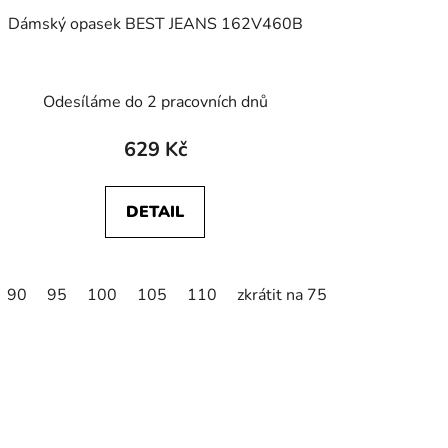
Dámský opasek BEST JEANS 162V460B
Odesíláme do 2 pracovních dnů
629 Kč
DETAIL
90
95
100
105
110
zkrátit na 75
zkrátit na 80