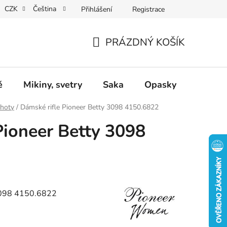
CZK
Čeština
Přihlášení
Registrace
Dárkové poukazy
Dostupnost
Obchodní podmínky
PRÁZDNÝ KOŠÍK
NÁKUPNÍ
KOŠÍK
ě
Mikiny, svetry
Saka
Opasky
Doplň
lhoty
/
Dámské rifle Pioneer Betty 3098 4150.6822
Pioneer Betty 3098
3098 4150.6822