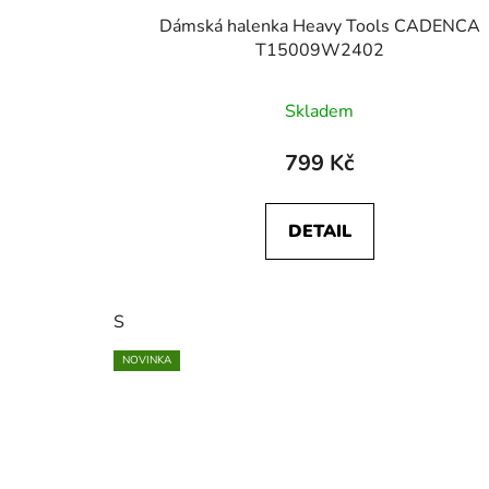
Dámská halenka Heavy Tools CADENCA
T15009W2402
Skladem
799 Kč
DETAIL
S
NOVINKA