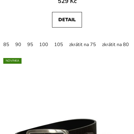
529 Kč
DETAIL
85
90
95
100
105
zkrátit na 75
zkrátit na 80
NOVINKA