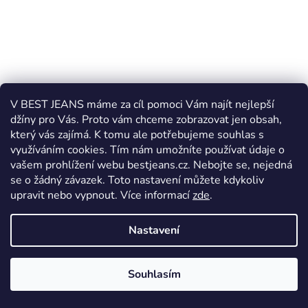
V BEST JEANS máme za cíl pomoci Vám najít nejlepší
džíny pro Vás. Proto vám chceme zobrazovat jen obsah,
který vás zajímá. K tomu ale potřebujeme souhlas s
využíváním cookies. Tím nám umožníte používat údaje o
vašem prohlížení webu bestjeans.cz. Nebojte se, nejedná
se o žádný závazek. Toto nastavení můžete kdykoliv
upravit nebo vypnout.
Více informací
zde
.
Nastavení
Dámské rifle Cross Jeans Rose N 487-061
Souhlasím
Skladem