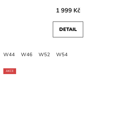
1 999 Kč
DETAIL
W44
W46
W52
W54
AKCE