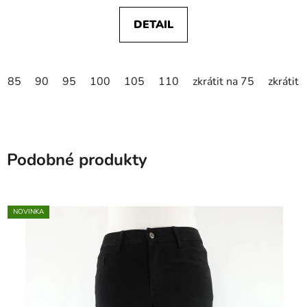
DETAIL
85
90
95
100
105
110
zkrátit na 75
zkrátit 
Podobné produkty
NOVINKA