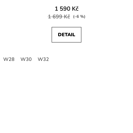
1 590 Kč
1 699 Kč
(–6 %)
DETAIL
W28
W30
W32