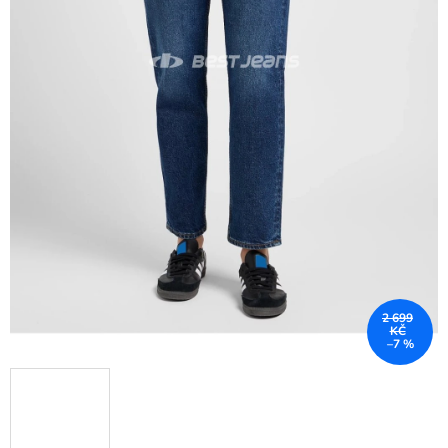
2 699
KČ
–7 %