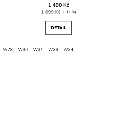
1 490 Kč
1 699 Kč
(–12 %)
DETAIL
W28
W30
W31
W33
W34