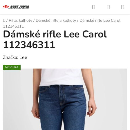
Přejít
Hledat
NÁKUP
na
KOŠÍK
obsah
Domů
/
Rifle, kalhoty
/
Dámské rifle a kalhoty
/
Dámské rifle Lee Carol
112346311
Dámské rifle Lee Carol
112346311
Značka:
Lee
NOVINKA