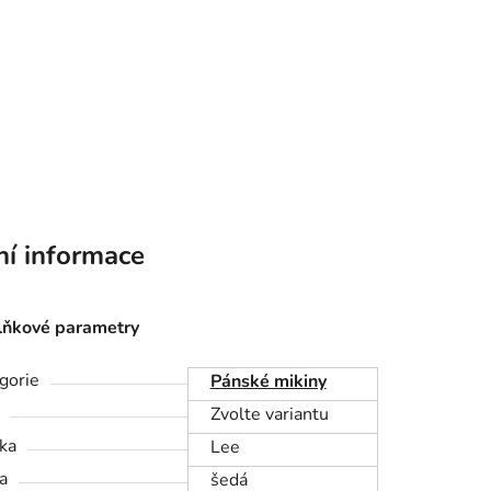
ní informace
ňkové parametry
gorie
Pánské mikiny
Zvolte variantu
ka
Lee
a
šedá