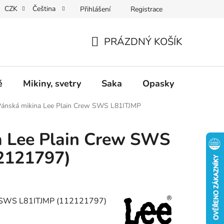
CZK
Čeština
Přihlášení
Registrace
Dárkové poukazy
Dostupnost
Obchodní podmínky
PRÁZDNÝ KOŠÍK
NÁKUPNÍ
KOŠÍK
ě
Mikiny, svetry
Saka
Opasky
Doplň
Pánská mikina Lee Plain Crew SWS L81ITJMP
a Lee Plain Crew SWS
2121797)
w SWS L81ITJMP (112121797)