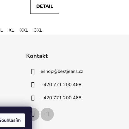
DETAIL
L
XL
XXL
3XL
Kontakt
eshop
@
bestjeans.cz
+420 771 200 468
+420 771 200 468
Souhlasím