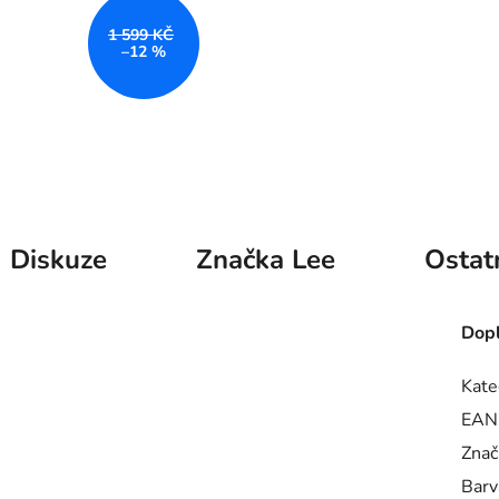
1 599 KČ
–12 %
Diskuze
Značka
Lee
Ostat
Dopl
Kate
EAN
Znač
Barv