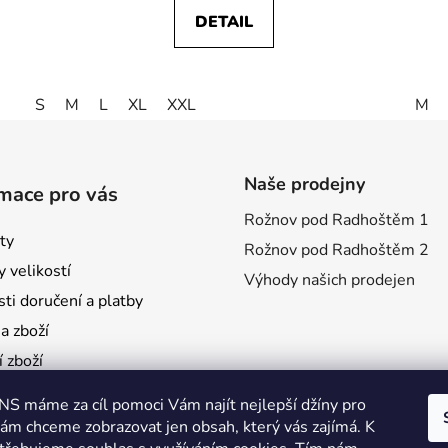
DETAIL
S
M
L
XL
XXL
M
Naše prodejny
mace pro vás
Rožnov pod Radhoštěm 1
ty
Rožnov pod Radhoštěm 2
 velikostí
Výhody našich prodejen
ti doručení a platby
 zboží
 zboží
mace
S máme za cíl pomoci Vám najít nejlepší džíny pro
é poukazy
vám chceme zobrazovat jen obsah, který vás zajímá. K