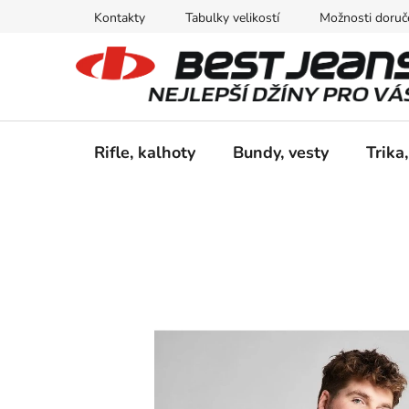
Přejít
Kontakty
Tabulky velikostí
Možnosti doruče
na
obsah
Rifle, kalhoty
Bundy, vesty
Trika,