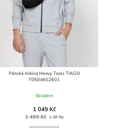
Pánská mikina Heavy Tools TIAGO
T05046S2601
Skladem
1 049 Kč
1 499 Kč
(–30 %)