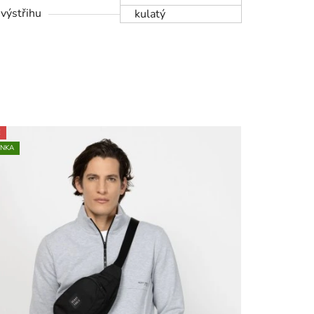
 výstřihu
kulatý
E
INKA