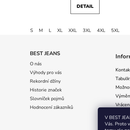
DETAIL
S
M
L
XL
XXL
3XL
4XL
5XL
Z
á
BEST JEANS
Infor
p
O nás
a
Kontak
Výhody pro vás
t
Tabulky
í
Rekordní džíny
Možnos
Historie značek
Výměna
Slovníček pojmů
Vrácení
Hodnocení zákazníků
Rekla
V BEST JEAN
Dárkov
Vás. Proto 