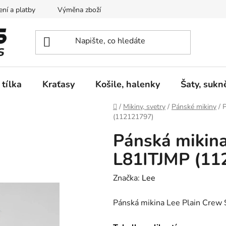
ní a platby
Výměna zboží
Vrácení zboží
Reklamace
 tílka
Kraťasy
Košile, halenky
Šaty, sukn
Domů
/
Mikiny, svetry
/
Pánské mikiny
/
(112121797)
Pánská mikin
L81ITJMP (11
Značka:
Lee
Pánská mikina Lee Plain Cre