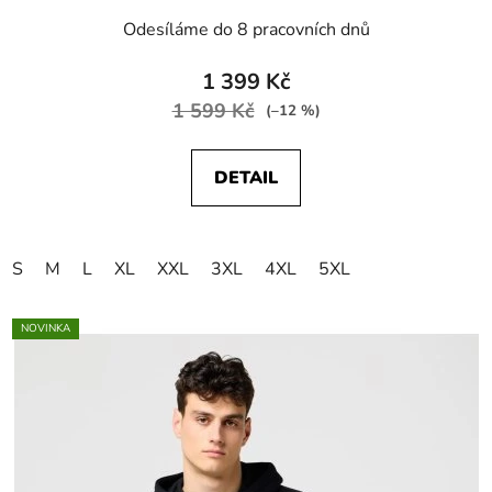
Odesíláme do 8 pracovních dnů
1 399 Kč
1 599 Kč
(–12 %)
DETAIL
S
M
L
XL
XXL
3XL
4XL
5XL
NOVINKA