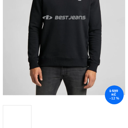
1 599
KČ
–12 %