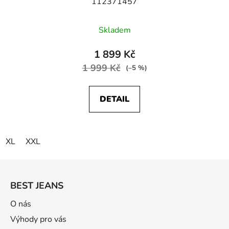
112371457
Skladem
1 899 Kč
1 999 Kč
(–5 %)
DETAIL
XL
XXL
Z
á
BEST JEANS
p
a
O nás
t
Výhody pro vás