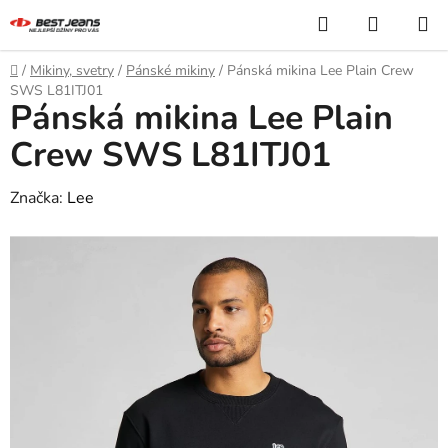
Přejít
Hledat
NÁKUP
na
KOŠÍK
obsah
Domů
/
Mikiny, svetry
/
Pánské mikiny
/
Pánská mikina Lee Plain Crew
SWS L81ITJ01
Pánská mikina Lee Plain
Crew SWS L81ITJ01
Značka:
Lee