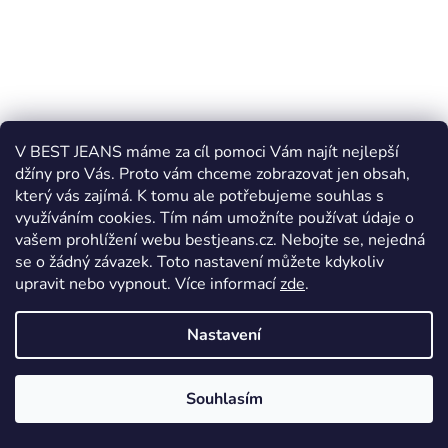
V BEST JEANS máme za cíl pomoci Vám najít nejlepší
džíny pro Vás. Proto vám chceme zobrazovat jen obsah,
který vás zajímá. K tomu ale potřebujeme souhlas s
využíváním cookies. Tím nám umožníte používat údaje o
vašem prohlížení webu bestjeans.cz. Nebojte se, nejedná
se o žádný závazek. Toto nastavení můžete kdykoliv
upravit nebo vypnout.
Více informací
zde
.
Pánské džínové kraťasy Cars Jeans CALIFORNIA
65827-41
Nastavení
Skladem
Souhlasím
1 399 Kč