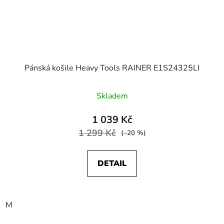
Pánská košile Heavy Tools RAINER E1S24325LI
Skladem
1 039 Kč
1 299 Kč
(–20 %)
DETAIL
M