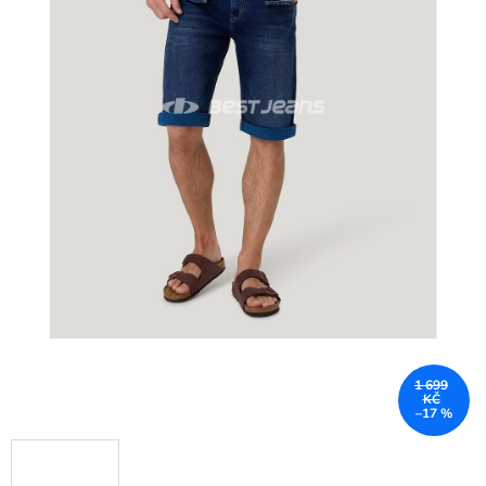
1 699
KČ
–17 %