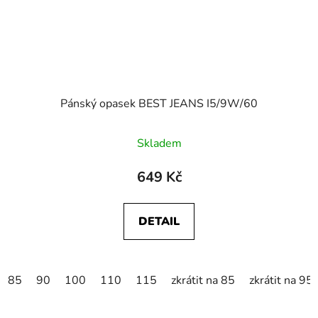
Pánský opasek BEST JEANS I5/9W/60
Skladem
649 Kč
DETAIL
85
90
100
110
115
zkrátit na 85
zkrátit na 95