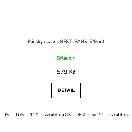
Pánský opasek BEST JEANS I5/9/60
Skladem
579 Kč
DETAIL
95
105
110
zkrátit na 85
zkrátit na 90
zkrátit na 