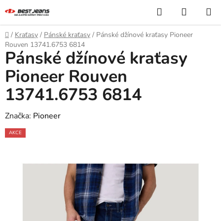
Přejít
Hledat
NÁKUP
na
KOŠÍK
obsah
Domů
/
Kraťasy
/
Pánské kraťasy
/
Pánské džínové kraťasy Pioneer
Rouven 13741.6753 6814
Pánské džínové kraťasy
Pioneer Rouven
13741.6753 6814
Značka:
Pioneer
AKCE