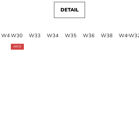
DETAIL
W40
W30
W41
W33
W42
W34
W35
W36
W38
W40
W3
AKCE