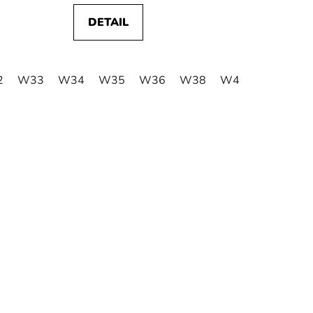
DETAIL
2
W41
W33
W42
W34
W44
W35
W36
W38
W40
W42
W