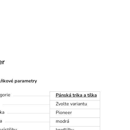
er
ňkové parametry
gorie
Pánská trika a tílka
Zvolte variantu
ka
Pioneer
a
modrá
 výstřihu