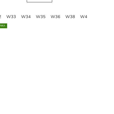
2
W33
W34
W35
W36
W38
W40
W41
W
INKA