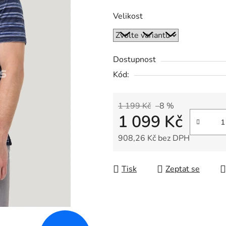
Velikost
Dostupnost
Kód:
1 199 Kč
–8 %
1 099 Kč
908,26 Kč bez DPH
Měrná cena:
Tisk
Zeptat se