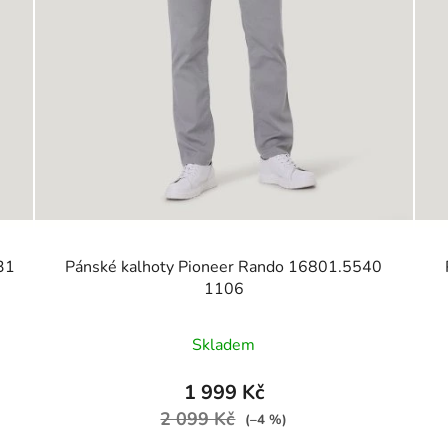
31
Pánské kalhoty Pioneer Rando 16801.5540
1106
Skladem
1 999 Kč
2 099 Kč
(–4 %)