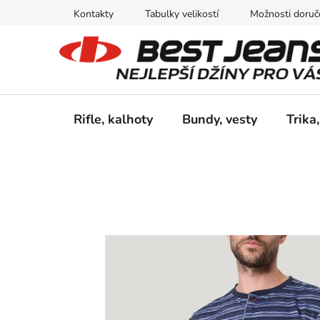
Přejít
Kontakty
Tabulky velikostí
Možnosti doruče
na
obsah
Rifle, kalhoty
Bundy, vesty
Trika,