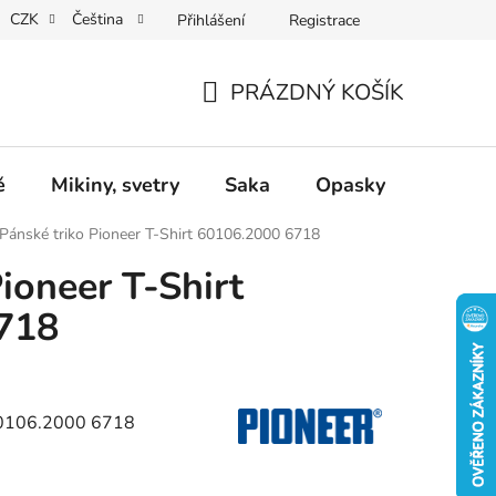
CZK
Čeština
Přihlášení
Registrace
Dárkové poukazy
Dostupnost
Obchodní podmínky
PRÁZDNÝ KOŠÍK
NÁKUPNÍ
KOŠÍK
ě
Mikiny, svetry
Saka
Opasky
Doplň
Pánské triko Pioneer T-Shirt 60106.2000 6718
ioneer T-Shirt
718
 60106.2000 6718