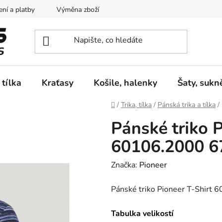
ní a platby
Výměna zboží
Vrácení zboží
Reklamace
 tílka
Kraťasy
Košile, halenky
Šaty, sukn
Domů
/
Trika, tílka
/
Pánská trika a tílka
/
Pánské triko P
60106.2000 6
Značka:
Pioneer
Pánské triko Pioneer T-Shirt
Tabulka velikostí