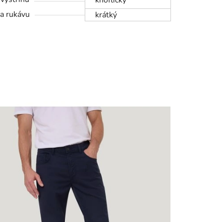
knoflíčky
a rukávu
krátký