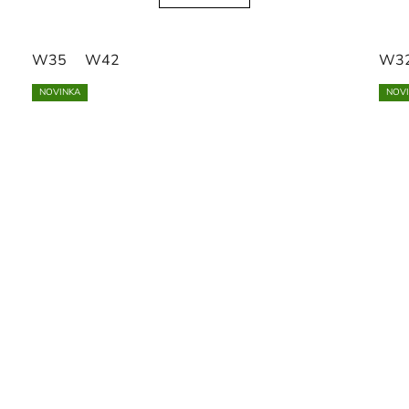
W35
W42
W3
NOVINKA
NOV