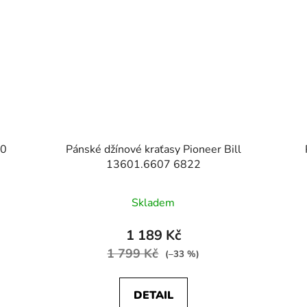
50
Pánské džínové kraťasy Pioneer Bill
13601.6607 6822
Skladem
1 189 Kč
1 799 Kč
(–33 %)
DETAIL