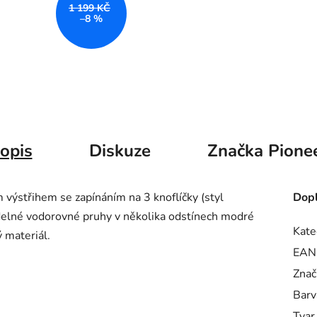
1 199 KČ
–8 %
opis
Diskuze
Značka
Pione
m výstřihem se zapínáním na 3 knoflíčky (
styl
Dopl
delné vodorovné pruhy v několika odstínech modré
Kate
 materiál.
EAN
Znač
Barv
Tvar