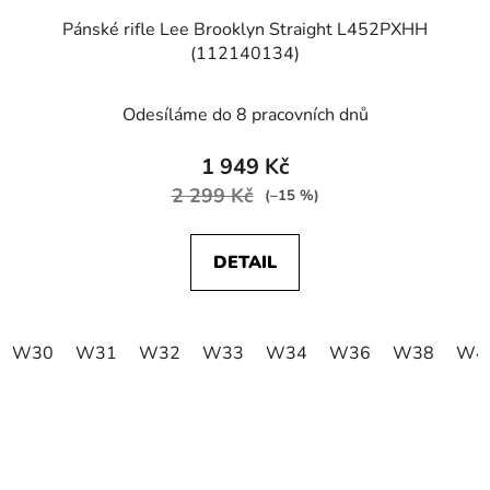
Pánské rifle Lee Brooklyn Straight L452PXHH
(112140134)
Odesíláme do 8 pracovních dnů
1 949 Kč
2 299 Kč
(–15 %)
DETAIL
W30
W31
W32
W33
W34
W36
W38
W4