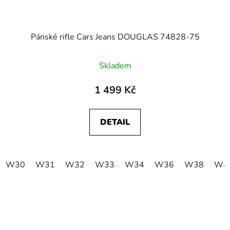
Pánské rifle Cars Jeans DOUGLAS 74828-75
Skladem
1 499 Kč
DETAIL
W30
W31
W32
W33
W34
W36
W38
W4