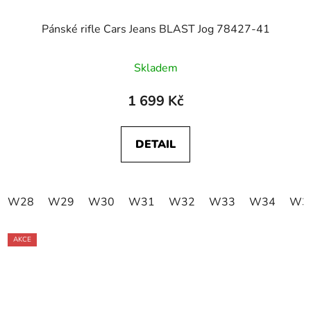
Pánské rifle Cars Jeans BLAST Jog 78427-41
Skladem
1 699 Kč
DETAIL
W28
W29
W30
W31
W32
W33
W34
W3
AKCE