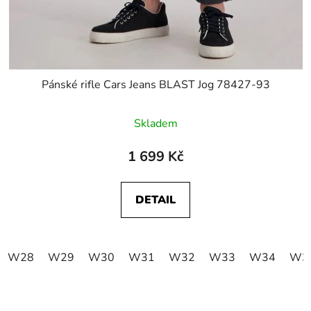
Pánské rifle Cars Jeans BLAST Jog 78427-93
Skladem
1 699 Kč
DETAIL
W28
W29
W30
W31
W32
W33
W34
W3