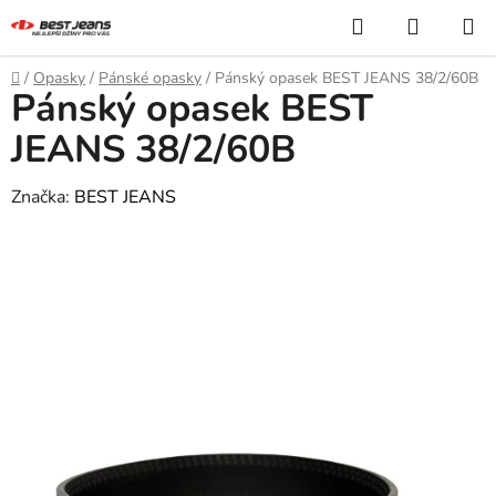
Přejít
Hledat
NÁKUP
na
KOŠÍK
obsah
Domů
/
Opasky
/
Pánské opasky
/
Pánský opasek BEST JEANS 38/2/60B
Pánský opasek BEST
JEANS 38/2/60B
Značka:
BEST JEANS