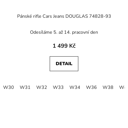
Pánské rifle Cars Jeans DOUGLAS 74828-93
Odesíláme 5. až 14. pracovní den
1 499 Kč
DETAIL
W30
W31
W32
W33
W34
W36
W38
W4