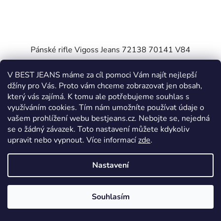
Pánské rifle Vigoss Jeans 72138 70141 V84
V BEST JEANS máme za cíl pomoci Vám najít nejlepší
Odesíláme 5. až 14. pracovní den
džíny pro Vás. Proto vám chceme zobrazovat jen obsah,
který vás zajímá. K tomu ale potřebujeme souhlas s
1 690 Kč
využíváním cookies. Tím nám umožníte používat údaje o
vašem prohlížení webu bestjeans.cz. Nebojte se, nejedná
se o žádný závazek. Toto nastavení můžete kdykoliv
DETAIL
upravit nebo vypnout.
Více informací
zde
.
Nastavení
W30
W31
W32
W33
W34
W35
W36
W3
Souhlasím
AKCE