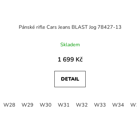
Pánské rifle Cars Jeans BLAST Jog 78427-13
Skladem
1 699 Kč
DETAIL
W28
W29
W30
W31
W32
W33
W34
W3