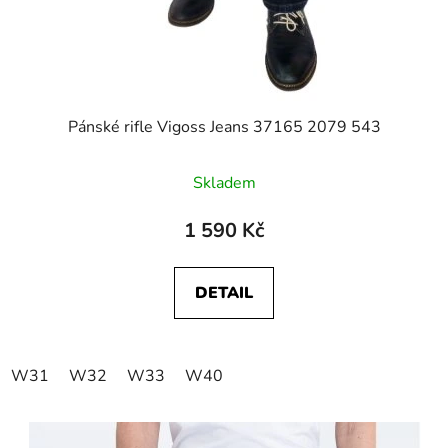
Pánské rifle Vigoss Jeans 37165 2079 543
Průměrné
Skladem
hodnocení
produktu
1 590 Kč
je
5,0
DETAIL
z
5
hvězdiček.
W31
W32
W33
W40