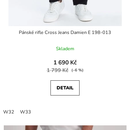
Pánské rifle Cross Jeans Damien E 198-013
Skladem
1 690 Kč
1 799 Kč
(–6 %)
DETAIL
W32
W33