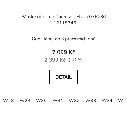
Pánské rifle Lee Daren Zip Fly L707PX36
(112118346)
Odesíláme do 8 pracovních dnů
2 099 Kč
2 399 Kč
(–12 %)
DETAIL
W28
W29
W30
W31
W32
W33
W34
W3