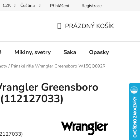
CZK
Čeština
Přihlášení
Registrace
Dárkové poukazy
Dostupnost
Obchodní podmínky
PRÁZDNÝ KOŠÍK
NÁKUPNÍ
KOŠÍK
ě
Mikiny, svetry
Saka
Opasky
Doplň
hoty
/
Pánské rifle Wrangler Greensboro W15QQ892R
Wrangler Greensboro
(112127033)
2127033)