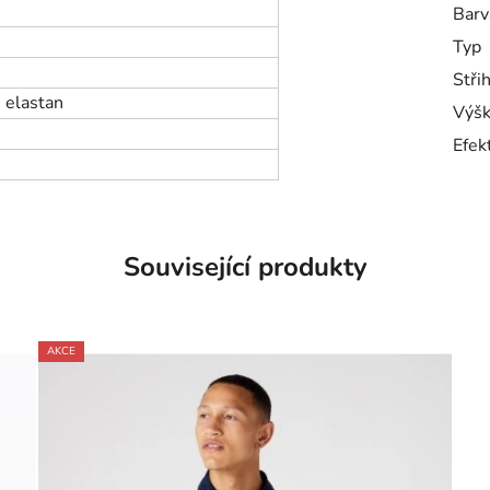
Barv
Typ
Stři
 elastan
Výšk
Efek
Související produkty
AKCE