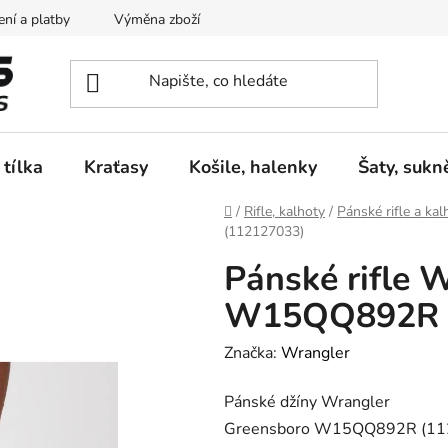
ní a platby
Výměna zboží
Vrácení zboží
Reklamace
 tílka
Kraťasy
Košile, halenky
Šaty, sukn
Domů
/
Rifle, kalhoty
/
Pánské rifle a kal
(112127033)
Pánské rifle 
W15QQ892R 
Značka:
Wrangler
Pánské džíny Wrangler
Greensboro W15QQ892R (11