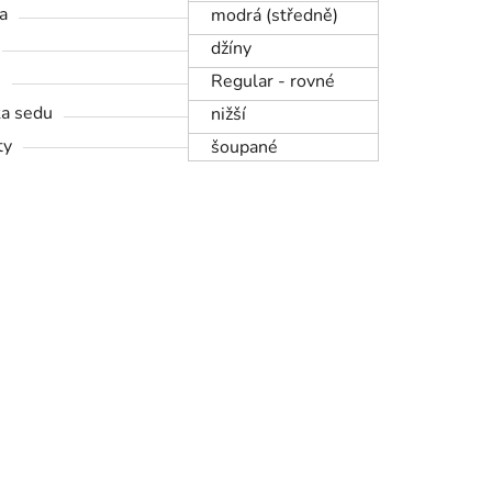
a
modrá (středně)
džíny
h
Regular - rovné
a sedu
nižší
ty
šoupané