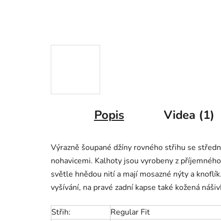
Popis
Videa (1)
Výrazně šoupané džíny rovného střihu se středn
nohavicemi. Kalhoty jsou vyrobeny z příjemnéh
světle hnědou nití a mají mosazné nýty a knoflík
vyšívání, na pravé zadní kapse také kožená náši
Střih:
Regular Fit