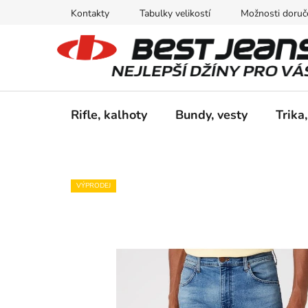
Přejít
Kontakty
Tabulky velikostí
Možnosti doruče
na
obsah
Rifle, kalhoty
Bundy, vesty
Trika,
VÝPRODEJ