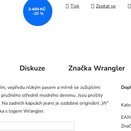
Tisk
Zeptat se
2 499 KČ
–30 %
Diskuze
Značka
Wrangler
ím, vepředu nízkým pasem a mírně se zužujícími
Dopl
o pružného středně modrého denimu. Jsou prošity
. Na zadních kapsách jeans je ozdobné originální „W“
Kate
vka s logem
Wrangler.
EAN
Znač