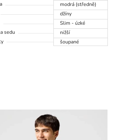
a
modrá (středně)
džíny
h
Slim - úzké
a sedu
nižší
ty
šoupané