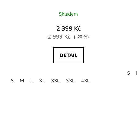
Skladem
2 399 Kč
2 999 Kč
(–20 %)
DETAIL
S
S
M
L
XL
XXL
3XL
4XL