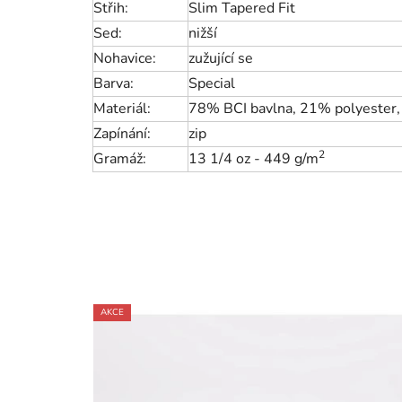
Střih:
Slim Tapered Fit
Sed:
nižší
Nohavice:
zužující se
Barva:
Special
Materiál:
78% BCI bavlna, 21% polyester,
Zapínání:
zip
2
Gramáž:
13 1/4 oz -
449 g/m
AKCE