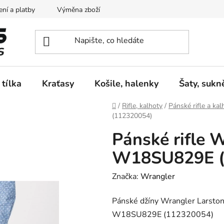
ní a platby
Výměna zboží
Vrácení zboží
Reklamace
 tílka
Kraťasy
Košile, halenky
Šaty, sukn
Domů
/
Rifle, kalhoty
/
Pánské rifle a kal
(112320054)
Pánské rifle 
W18SU829E (
Značka:
Wrangler
Pánské džíny Wrangler Larsto
W18SU829E (112320054)