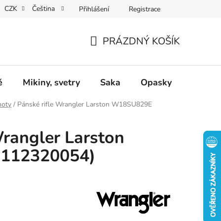
CZK
Čeština
Přihlášení
Registrace
Dárkové poukazy
Dostupnost
Obchodní podmínky
PRÁZDNÝ KOŠÍK
NÁKUPNÍ
KOŠÍK
ě
Mikiny, svetry
Saka
Opasky
Doplň
hoty
/
Pánské rifle Wrangler Larston W18SU829E
Wrangler Larston
112320054)
n