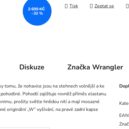
Tisk
Zeptat se
2 699 KČ
–30 %
Diskuze
Značka
Wrangler
y tomu, že nohavice jsou na stehnech volnější a ke
Dopl
 pohodlné. Pohodlí zajišťuje rovněž příměs elastanu.
nimu, prošity světle hnědou nití a mají mosazné
Kate
bné originální „W“ vyšívání, na pravé zadní kapse
EAN
Znač