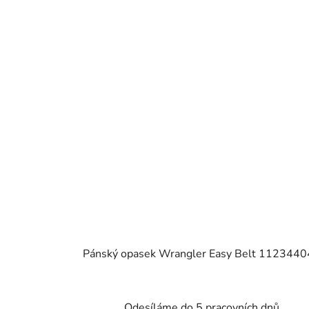
Pánský opasek Wrangler Easy Belt 112344
Odesíláme do 5 pracovních dnů