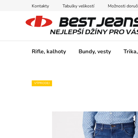
Přejít
Kontakty
Tabulky velikostí
Možnosti doruče
na
obsah
Rifle, kalhoty
Bundy, vesty
Trika,
VÝPRODEJ