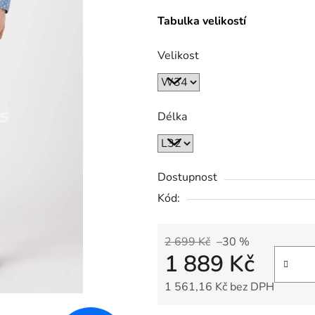
Tabulka velikostí
Velikost
Délka
Dostupnost
Kód:
2 699 Kč
–30 %
1 889 Kč
1 561,16 Kč bez DPH
Měrná cena: