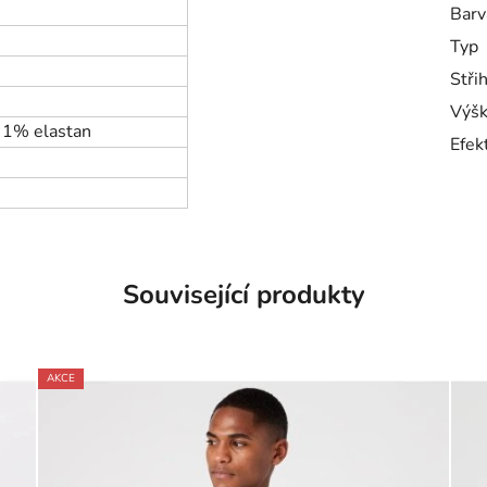
Barv
Typ
Stři
Výšk
 1% elastan
Efek
Související produkty
AKCE