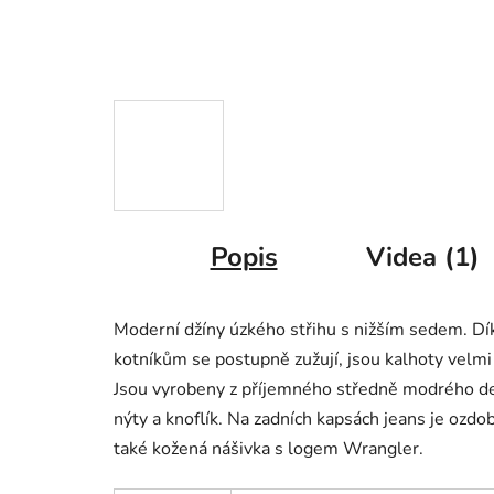
Popis
Videa (1)
Moderní džíny úzkého střihu s nižším sedem. Dík
kotníkům se postupně zužují, jsou kalhoty velmi
Jsou vyrobeny z příjemného středně modrého de
nýty a knoflík. Na zadních kapsách jeans je ozdo
také kožená nášivka s logem
Wrangler.