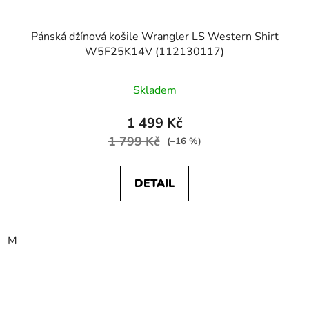
Pánská džínová košile Wrangler LS Western Shirt
W5F25K14V (112130117)
Skladem
1 499 Kč
1 799 Kč
(–16 %)
DETAIL
M