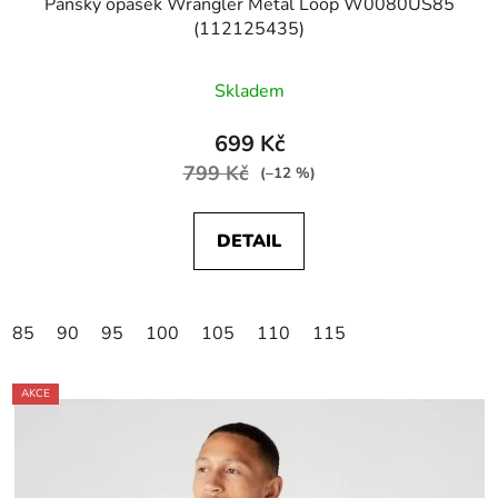
Pánský opasek Wrangler Metal Loop W0080US85
(112125435)
Skladem
699 Kč
799 Kč
(–12 %)
DETAIL
85
90
95
100
105
110
115
AKCE