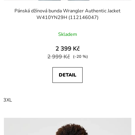
Pánská džínová bunda Wrangler Authentic Jacket
W410YN29H (112146047)
Skladem
2 399 Kč
2 999 Kč
(–20 %)
DETAIL
3XL