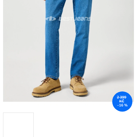
2 399
KČ
–16 %