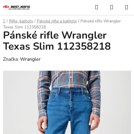
Přejít
Hledat
NÁKUP
na
KOŠÍK
obsah
Domů
/
Rifle, kalhoty
/
Pánské rifle a kalhoty
/
Pánské rifle Wrangler
Texas Slim 112358218
Pánské rifle Wrangler
Texas Slim 112358218
Značka:
Wrangler