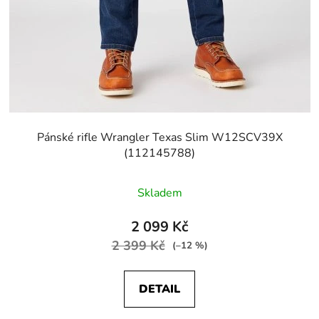
Pánské rifle Wrangler Texas Slim W12SCV39X
(112145788)
Skladem
2 099 Kč
2 399 Kč
(–12 %)
DETAIL