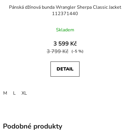
Pánská džínová bunda Wrangler Sherpa Classic Jacket
112371440
Skladem
3 599 Kč
3 799 Kč
(–5 %)
DETAIL
M
L
XL
Podobné produkty