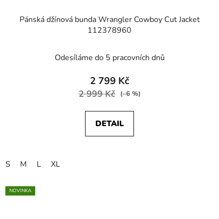
Pánská džínová bunda Wrangler Cowboy Cut Jacket
112378960
Odesíláme do 5 pracovních dnů
2 799 Kč
2 999 Kč
(–6 %)
DETAIL
S
M
L
XL
NOVINKA