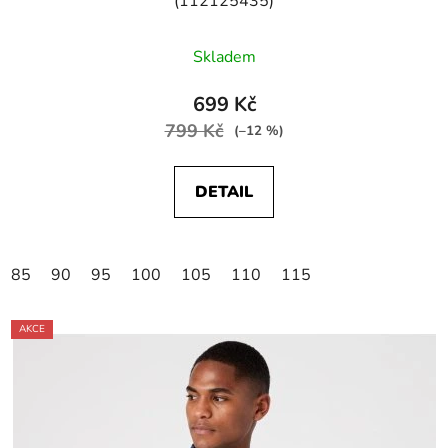
(112125435)
Skladem
699 Kč
799 Kč
(–12 %)
DETAIL
85
90
95
100
105
110
115
AKCE