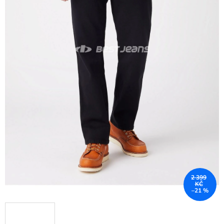
2 399
KČ
–21 %