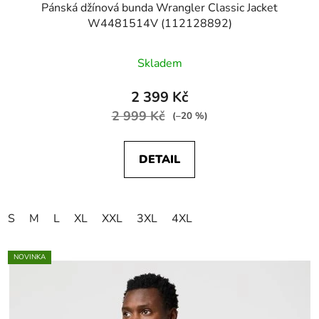
Pánská džínová bunda Wrangler Classic Jacket
W4481514V (112128892)
Skladem
2 399 Kč
2 999 Kč
(–20 %)
DETAIL
S
M
L
XL
XXL
3XL
4XL
NOVINKA