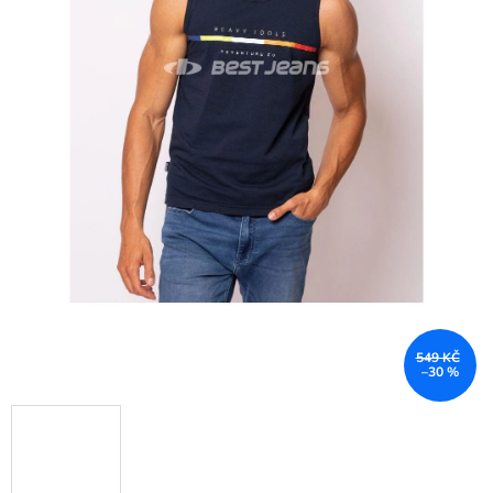
549 KČ
–30 %