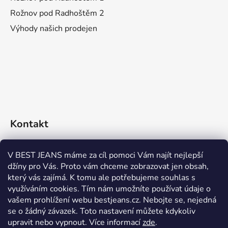
Rožnov pod Radhoštěm 2
Výhody našich prodejen
Kontakt
eshop
@
bestjeans.cz
V BEST JEANS máme za cíl pomoci Vám najít nejlepší
džíny pro Vás. Proto vám chceme zobrazovat jen obsah,
+420 771 200 468
který vás zajímá. K tomu ale potřebujeme souhlas s
využíváním cookies. Tím nám umožníte používat údaje o
+420 771 200 468
vašem prohlížení webu bestjeans.cz. Nebojte se, nejedná
se o žádný závazek. Toto nastavení můžete kdykoliv
upravit nebo vypnout.
Více informací
zde
.