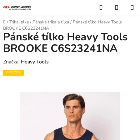
Přejít
Hledat
NÁKUP
na
KOŠÍK
obsah
Domů
/
Trika, tílka
/
Pánská trika a tílka
/
Pánské tílko Heavy Tools
BROOKE C6S23241NA
Pánské tílko Heavy Tools
BROOKE C6S23241NA
Značka:
Heavy Tools
VÝPRODEJ