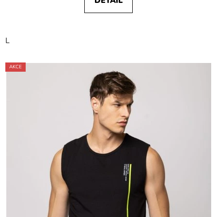
DETAIL
L
AKCE