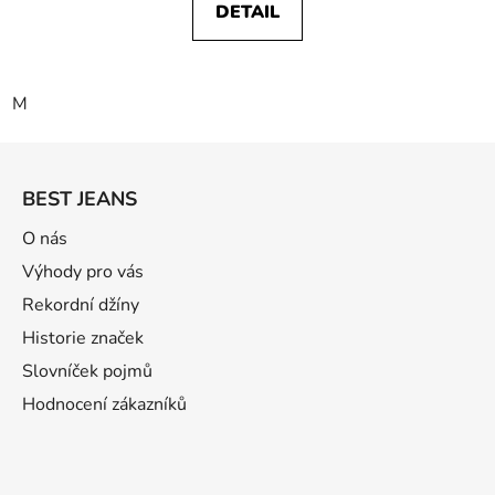
DETAIL
M
Z
á
BEST JEANS
p
a
O nás
t
Výhody pro vás
í
Rekordní džíny
Historie značek
Slovníček pojmů
Hodnocení zákazníků