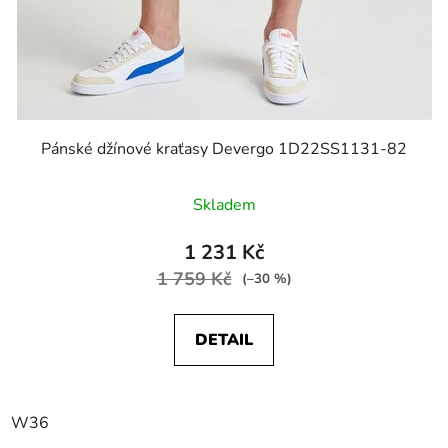
Pánské džínové kraťasy Devergo 1D22SS1131-82
Skladem
1 231 Kč
1 759 Kč
(–30 %)
DETAIL
W36