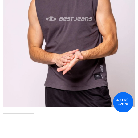
499 KČ
–20 %