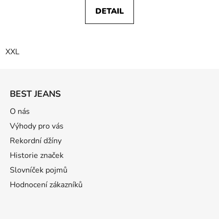
DETAIL
XXL
Z
á
BEST JEANS
p
a
O nás
t
Výhody pro vás
í
Rekordní džíny
Historie značek
Slovníček pojmů
Hodnocení zákazníků