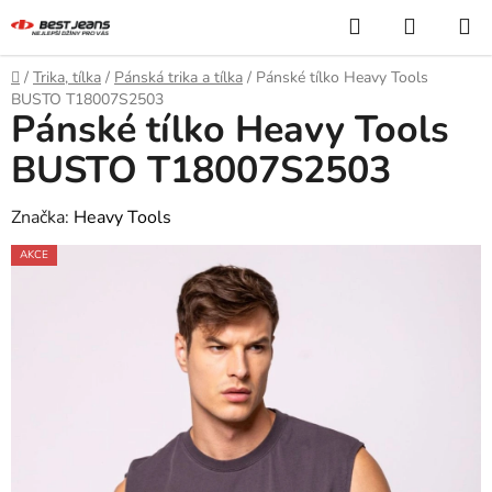
Přejít
Hledat
NÁKUP
na
KOŠÍK
obsah
Domů
/
Trika, tílka
/
Pánská trika a tílka
/
Pánské tílko Heavy Tools
BUSTO T18007S2503
Pánské tílko Heavy Tools
BUSTO T18007S2503
Značka:
Heavy Tools
AKCE