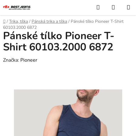
Přejít
Hledat
NÁKUP
na
KOŠÍK
obsah
Domů
/
Trika, tílka
/
Pánská trika a tílka
/
Pánské tílko Pioneer T-Shirt
60103.2000 6872
Pánské tílko Pioneer T-
Shirt 60103.2000 6872
Značka:
Pioneer