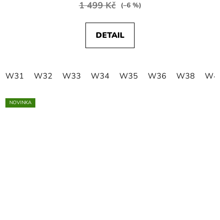
1 499 Kč
(–6 %)
DETAIL
W31
W32
W33
W34
W35
W36
W38
W4
NOVINKA