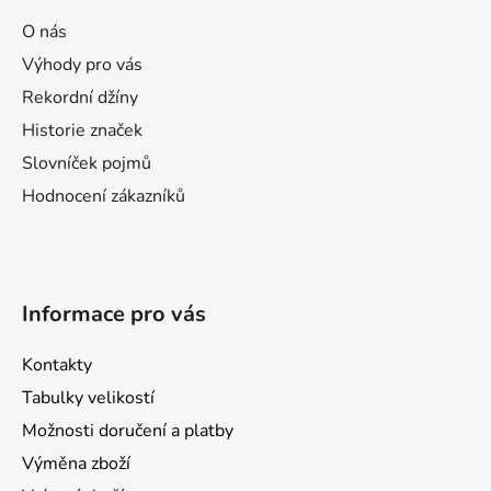
p
a
O nás
t
Výhody pro vás
í
Rekordní džíny
Historie značek
Slovníček pojmů
Hodnocení zákazníků
Informace pro vás
Kontakty
Tabulky velikostí
Možnosti doručení a platby
Výměna zboží