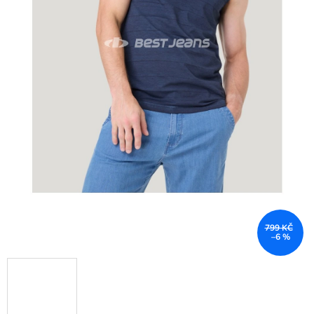
799 KČ
–6 %