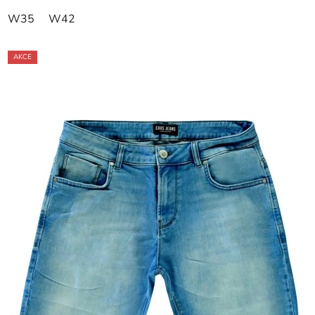
W35
W42
AKCE