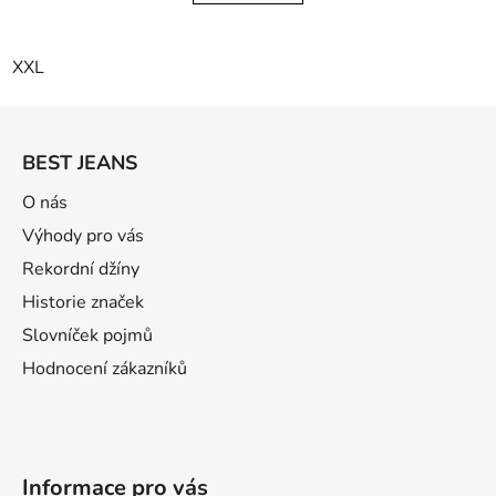
XXL
Z
á
BEST JEANS
p
a
O nás
t
Výhody pro vás
í
Rekordní džíny
Historie značek
Slovníček pojmů
Hodnocení zákazníků
Informace pro vás