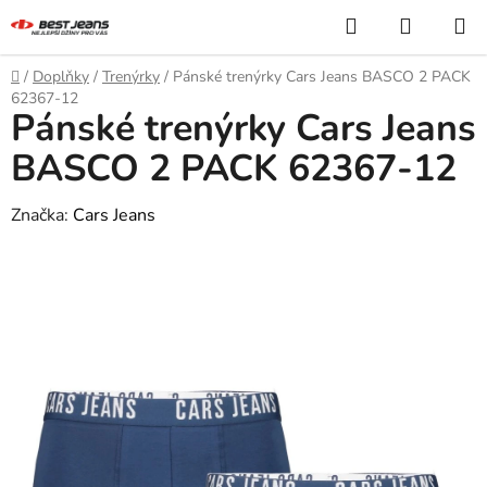
Přejít
Hledat
NÁKUP
na
KOŠÍK
obsah
Domů
/
Doplňky
/
Trenýrky
/
Pánské trenýrky Cars Jeans BASCO 2 PACK
62367-12
Pánské trenýrky Cars Jeans
BASCO 2 PACK 62367-12
Značka:
Cars Jeans