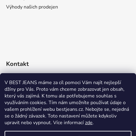
Výhody našich prodejen
Kontakt
eshop
@
bestjeans.cz
V BEST JEANS máme za cíl pomoci Vám najít nejlepší
džíny pro Vás. Proto vám chceme zobrazovat jen obsah,
+420 771 200 468
který vás zajímá. K tomu ale potřebujeme souhlas s
využíváním cookies. Tím nám umožníte používat údaje o
+420 771 200 468
vašem prohlížení webu bestjeans.cz. Nebojte se, nejedná
se o žádný závazek. Toto nastavení můžete kdykoliv
upravit nebo vypnout.
Více informací
zde
.