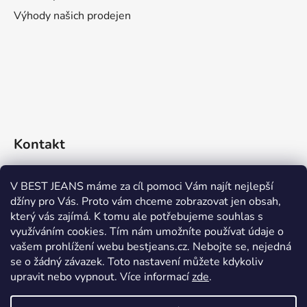
Výhody našich prodejen
Kontakt
eshop
@
bestjeans.cz
V BEST JEANS máme za cíl pomoci Vám najít nejlepší
džíny pro Vás. Proto vám chceme zobrazovat jen obsah,
+420 771 200 468
který vás zajímá. K tomu ale potřebujeme souhlas s
využíváním cookies. Tím nám umožníte používat údaje o
+420 771 200 468
vašem prohlížení webu bestjeans.cz. Nebojte se, nejedná
se o žádný závazek. Toto nastavení můžete kdykoliv
upravit nebo vypnout.
Více informací
zde
.