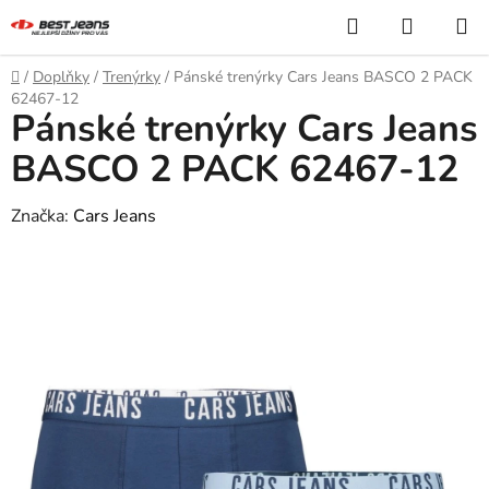
Přejít
Hledat
NÁKUP
na
KOŠÍK
obsah
Domů
/
Doplňky
/
Trenýrky
/
Pánské trenýrky Cars Jeans BASCO 2 PACK
62467-12
Pánské trenýrky Cars Jeans
BASCO 2 PACK 62467-12
Značka:
Cars Jeans