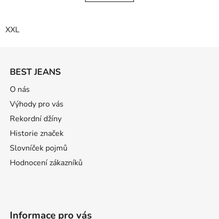
XXL
Z
á
BEST JEANS
p
a
O nás
t
Výhody pro vás
í
Rekordní džíny
Historie značek
Slovníček pojmů
Hodnocení zákazníků
Informace pro vás