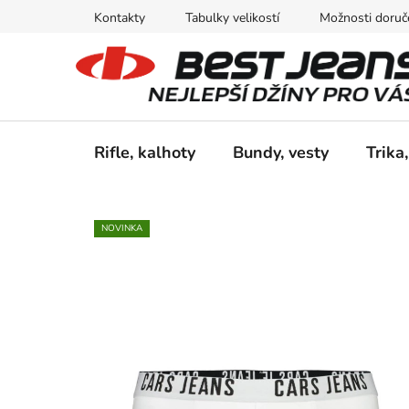
Přejít
Kontakty
Tabulky velikostí
Možnosti doruče
na
obsah
Rifle, kalhoty
Bundy, vesty
Trika,
NOVINKA