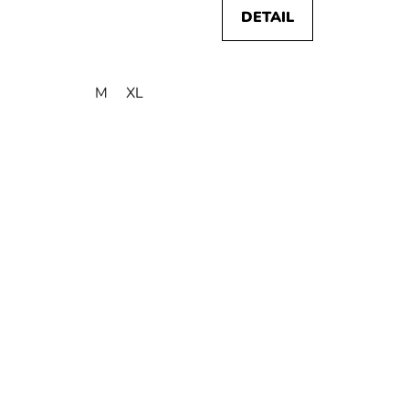
DETAIL
M
XL