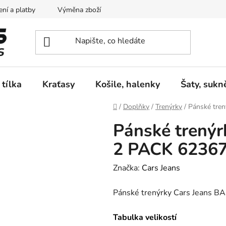
ní a platby
Výměna zboží
Vrácení zboží
Reklamace
 tílka
Kraťasy
Košile, halenky
Šaty, sukn
Domů
/
Doplňky
/
Trenýrky
/
Pánské tre
Pánské trený
2 PACK 6236
Značka:
Cars Jeans
Pánské trenýrky Cars Jeans
Tabulka velikostí