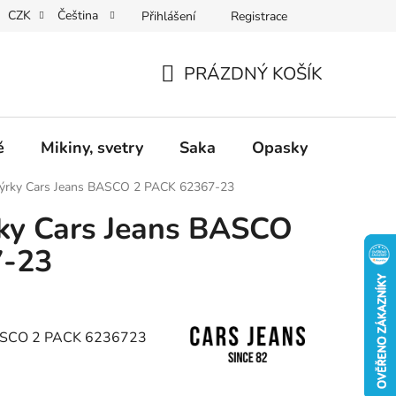
CZK
Čeština
Přihlášení
Registrace
Dárkové poukazy
Dostupnost
Obchodní podmínky
PRÁZDNÝ KOŠÍK
NÁKUPNÍ
KOŠÍK
ě
Mikiny, svetry
Saka
Opasky
Doplň
nýrky Cars Jeans BASCO 2 PACK 62367-23
rky Cars Jeans BASCO
7-23
 BASCO 2 PACK 6236723