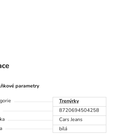
ace
ňkové parametry
gorie
Trenýrky
8720694504258
ka
Cars Jeans
a
bílá