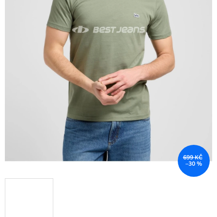
699 KČ
–30 %