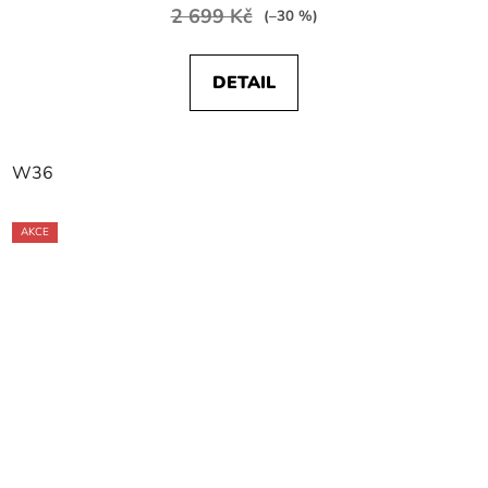
2 699 Kč
(–30 %)
DETAIL
W36
AKCE