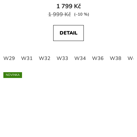
1 799 Kč
1 999 Kč
(–10 %)
DETAIL
W29
W31
W32
W33
W34
W36
W38
W4
NOVINKA