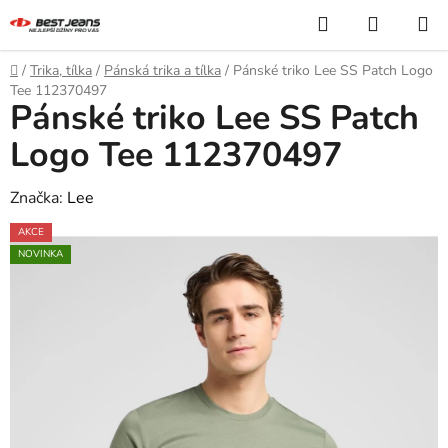
Přejít
Hledat
NÁKUP
na
KOŠÍK
obsah
Domů
/
Trika, tílka
/
Pánská trika a tílka
/
Pánské triko Lee SS Patch Logo
Tee 112370497
Pánské triko Lee SS Patch
Logo Tee 112370497
Značka:
Lee
AKCE
NOVINKA