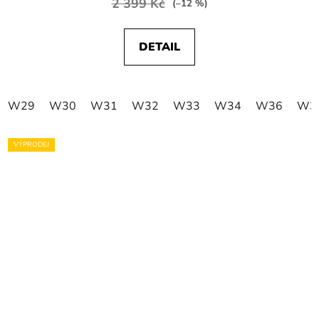
2 399 Kč
(–12 %)
DETAIL
W29
W30
W31
W32
W33
W34
W36
W3
VÝPRODEJ